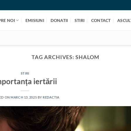
PRE NOI
EMISIUNI
DONATII
STIRI
CONTACT
ASCULT
TAG ARCHIVES:
SHALOM
STIRI
portanța iertării
ED ON
MARCH 13, 2025
BY
REDACTIA