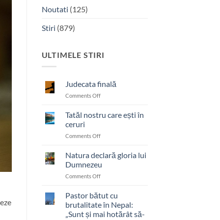
Noutati
(125)
Stiri
(879)
ULTIMELE STIRI
Judecata finală
on
Comments Off
Judecata
finală
Tatăl nostru care ești în
ceruri
on
Comments Off
Tatăl
nostru
Natura declară gloria lui
care
Dumnezeu
ești
on
Comments Off
în
Natura
ceruri
declară
Pastor bătut cu
teze
gloria
brutalitate în Nepal:
lui
„Sunt și mai hotărât să-
Dumnezeu