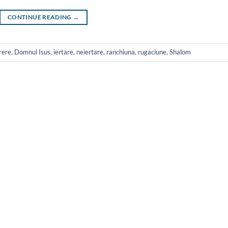
CONTINUE READING
→
rere
,
Domnul Isus
,
iertare
,
neiertare
,
ranchiuna
,
rugaciune
,
Shalom