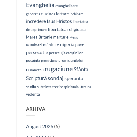
Evanghelia
evanghelizare
iertare
Hristos
generatia z
inchinare
Isus Hristos
incredere
libertatea
libertatea religioasa
de exprimare
Marea Britanie
marturie
Mesia
nigeria
pace
mântuire
musulmani
persecutie
persecuția creștinilor
pocainta
promisiunile lui
promisiune
rugaciune
Sfânta
Dumnezeu
sondaj
Scriptură
speranta
studiu
suferinta
trezire spirituala
Ucraina
violenta
ARHIVA
August 2026
(5)