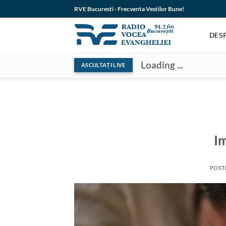
Skip
RVE Bucuresti - Frecventa Vestilor Bune!
to
content
DES
Loading ...
ASCULTAȚI LIVE
Im
POST