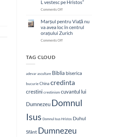
L vestesc pe Hristos”
on
Comments Off
Pastor
bătut
Marșul pentru Viață nu
cu
va avea loc în centrul
brutalitate
orașului Zurich
în
on
Comments Off
Nepal:
Marșul
„Sunt
pentru
și
Viață
mai
TAG CLOUD
nu
hotărât
va
să-
avea
L
Biblia
biserica
adevar
ascultare
loc
vestesc
credinta
în
pe
China
bucurie
centrul
Hristos”
crestini
cuvantul lui
orașului
crestinism
Zurich
Domnul
Dumnezeu
Isus
Duhul
Domnul Isus Hristos
Dumnezeu
Sfânt