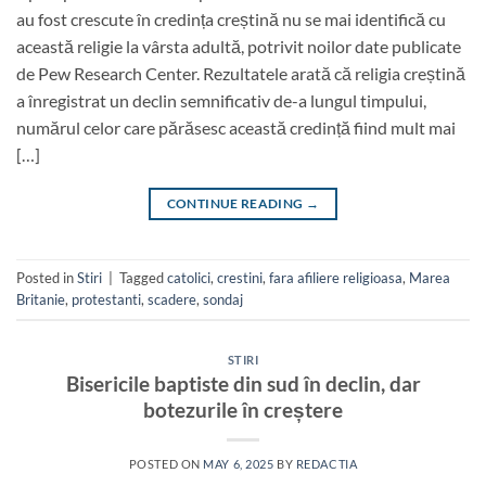
au fost crescute în credința creștină nu se mai identifică cu
această religie la vârsta adultă, potrivit noilor date publicate
de Pew Research Center. Rezultatele arată că religia creștină
a înregistrat un declin semnificativ de-a lungul timpului,
numărul celor care părăsesc această credință fiind mult mai
[…]
CONTINUE READING
→
Posted in
Stiri
|
Tagged
catolici
,
crestini
,
fara afiliere religioasa
,
Marea
Britanie
,
protestanti
,
scadere
,
sondaj
STIRI
Bisericile baptiste din sud în declin, dar
botezurile în creștere
POSTED ON
MAY 6, 2025
BY
REDACTIA