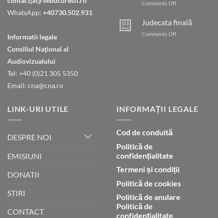
contact[at]rvebucuresti.ro
on
Comments Off
Umblarea
WhatsApp:
+40730.502.931
cu
Judecata finală
03
Dumnezeu
Aug
on
Comments Off
Informatii legale
prin
Judecata
credință
Consiliul Naţional al
finală
Audiovizualului
Tel: +40 (0)21 305 5350
Email: cna@cna.ro
LINK-URI UTILE
INFORMAȚII LEGALE
Cod de conduită
DESPRE NOI
Politică de
confidențialitate
EMISIUNI
Termeni și condiții
DONATII
Politică de cookies
STIRI
Politică de anulare
Politică de
CONTACT
confidențialitate