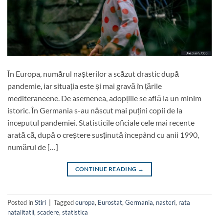
În Europa, numărul nașterilor a scăzut drastic după
pandemie, iar situația este și mai gravă în țările
mediteraneene. De asemenea, adopțiile se află la un minim
istoric. În Germania s-au născut mai puțini copii de la
începutul pandemiei. Statisticile oficiale cele mai recente
arată că, după o creștere susținută începând cu anii 1990,
numărul de […]
CONTINUE READING
→
Posted in
Stiri
|
Tagged
europa
,
Eurostat
,
Germania
,
nasteri
,
rata
natalitatii
,
scadere
,
statistica