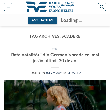
Skip
to
content
Loading ...
ASCULTAȚI LIVE
TAG ARCHIVES:
SCADERE
STIRI
Rata natalității din Germania scade cel mai
jos în ultimii 30 de ani
POSTED ON
JULY 9, 2026
BY
REDACTIA