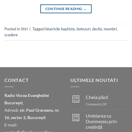
CONTINUE READING
→
Posted in
Stiri
|
Tagged
bisericile baptiste
,
botezuri
,
declin
,
membri
,
scadere
CONTACT
ULTIMELE NOUTATI
Radio Vocea Evangheliei
Cheia păcii
08
Aug
București,
on
Comments Off
Cheia
Adresă:
str. Paul Greceanu, nr.
păcii
Umblarea cu
08
16, sector 2, București
Aug
Dumnezeu prin
E-mail:
credință