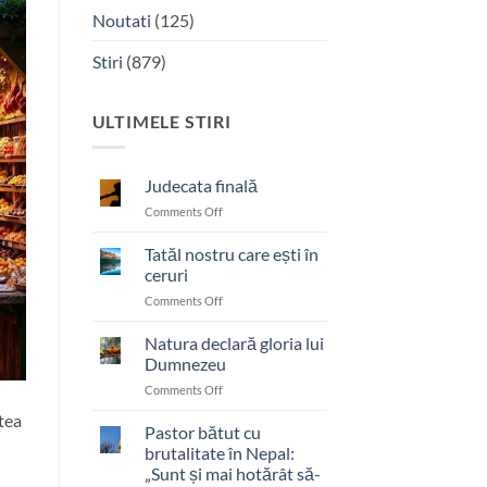
Noutati
(125)
Stiri
(879)
ULTIMELE STIRI
Judecata finală
on
Comments Off
Judecata
finală
Tatăl nostru care ești în
ceruri
on
Comments Off
Tatăl
nostru
Natura declară gloria lui
care
Dumnezeu
ești
on
Comments Off
în
Natura
ceruri
tea
declară
Pastor bătut cu
gloria
brutalitate în Nepal:
lui
„Sunt și mai hotărât să-
Dumnezeu