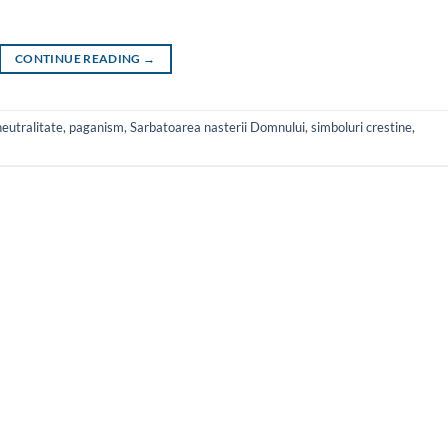
CONTINUE READING
→
neutralitate
,
paganism
,
Sarbatoarea nasterii Domnului
,
simboluri crestine
,