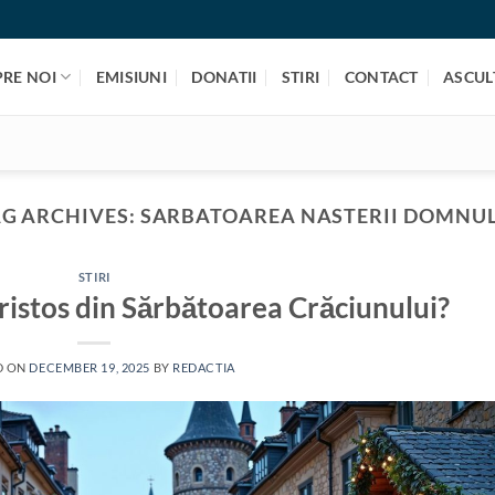
PRE NOI
EMISIUNI
DONATII
STIRI
CONTACT
ASCULT
G ARCHIVES:
SARBATOAREA NASTERII DOMNUL
STIRI
Hristos din Sărbătoarea Crăciunului?
D ON
DECEMBER 19, 2025
BY
REDACTIA