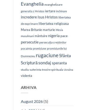
Evanghelia
evanghelizare
iertare
Hristos
generatia z
inchinare
Isus Hristos
incredere
libertatea
libertatea religioasa
de exprimare
Marea Britanie
marturie
Mesia
nigeria
pace
mântuire
musulmani
persecutie
persecuția creștinilor
pocainta
promisiunile lui
promisiune
rugaciune
Sfânta
Dumnezeu
sondaj
Scriptură
speranta
studiu
suferinta
trezire spirituala
Ucraina
violenta
ARHIVA
August 2026
(5)