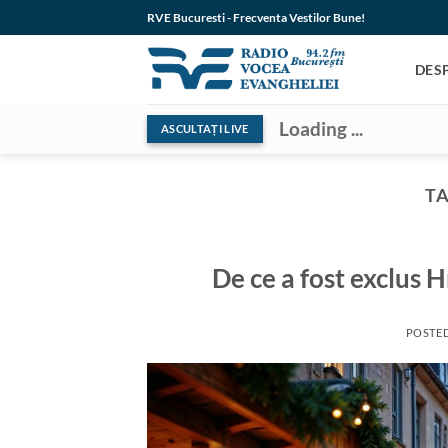
Skip
RVE Bucuresti - Frecventa Vestilor Bune!
to
content
DES
Loading ...
ASCULTAȚI LIVE
TA
De ce a fost exclus 
POSTE