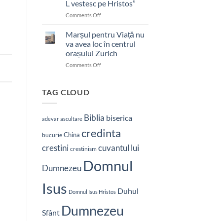
L vestesc pe Hristos”
on
Comments Off
Pastor
bătut
Marșul pentru Viață nu
cu
va avea loc în centrul
brutalitate
orașului Zurich
în
on
Comments Off
Nepal:
Marșul
„Sunt
pentru
și
Viață
mai
TAG CLOUD
nu
hotărât
va
să-
avea
L
Biblia
biserica
adevar
ascultare
loc
vestesc
credinta
în
pe
China
bucurie
centrul
Hristos”
crestini
cuvantul lui
orașului
crestinism
Zurich
Domnul
Dumnezeu
Isus
Duhul
Domnul Isus Hristos
Dumnezeu
Sfânt