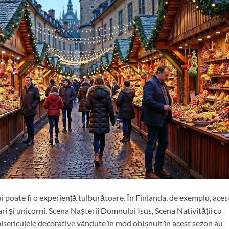
 poate fi o experiență tulburătoare. În Finlanda, de exemplu, aces
ari și unicorni. Scena Nașterii Domnului Isus, Scena Nativității cu
i, bisericuțele decorative vândute în mod obișnuit în acest sezon au