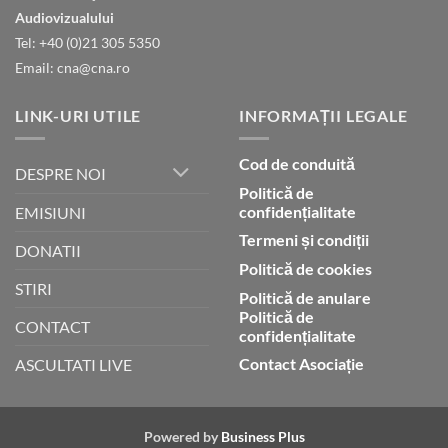
gloria
Audiovizualului
lui
Tel: +40 (0)21 305 5350
Dumnezeu
Email: cna@cna.ro
LINK-URI UTILE
INFORMAȚII LEGALE
Cod de conduită
DESPRE NOI
Politică de
confidențialitate
EMISIUNI
Termeni și condiții
DONATII
Politică de cookies
STIRI
Politică de anulare
Politică de
CONTACT
confidențialitate
Contact Asociație
ASCULTATI LIVE
Powered by
Business Plus