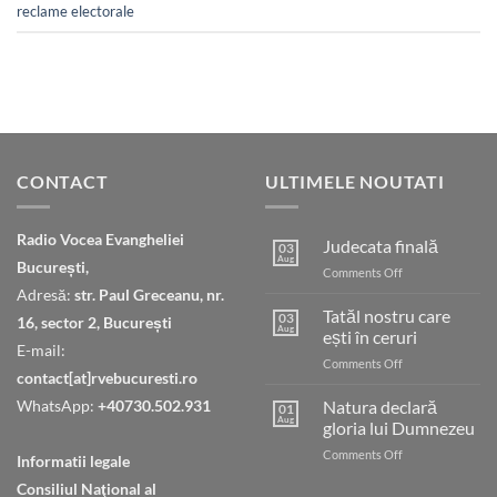
reclame electorale
CONTACT
ULTIMELE NOUTATI
Radio Vocea Evangheliei
Judecata finală
03
Aug
București,
on
Comments Off
Judecata
Adresă:
str. Paul Greceanu, nr.
finală
Tatăl nostru care
03
16, sector 2, București
Aug
ești în ceruri
E-mail:
on
Comments Off
contact[at]rvebucuresti.ro
Tatăl
nostru
WhatsApp:
+40730.502.931
Natura declară
01
care
Aug
gloria lui Dumnezeu
ești
on
Comments Off
în
Informatii legale
Natura
ceruri
Consiliul Naţional al
declară