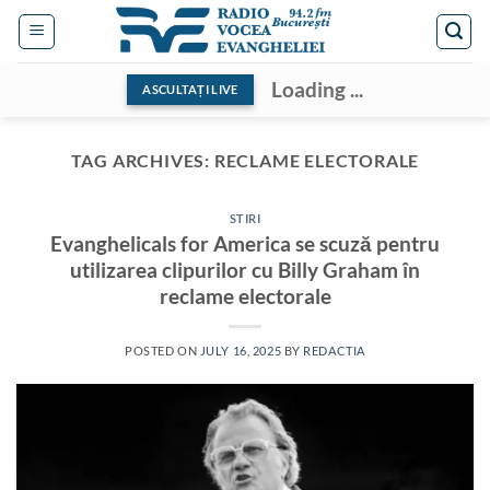
Skip
to
content
Loading ...
ASCULTAȚI LIVE
TAG ARCHIVES:
RECLAME ELECTORALE
STIRI
Evanghelicals for America se scuză pentru
utilizarea clipurilor cu Billy Graham în
reclame electorale
POSTED ON
JULY 16, 2025
BY
REDACTIA