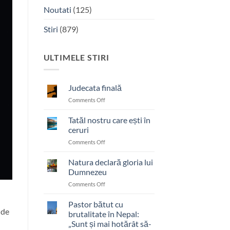
Noutati
(125)
Stiri
(879)
ULTIMELE STIRI
Judecata finală
on
Comments Off
Judecata
finală
Tatăl nostru care ești în
ceruri
on
Comments Off
Tatăl
nostru
Natura declară gloria lui
care
Dumnezeu
ești
on
Comments Off
în
Natura
ceruri
declară
Pastor bătut cu
 de
gloria
brutalitate în Nepal:
lui
„Sunt și mai hotărât să-
Dumnezeu