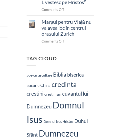
L vestesc pe Hristos”
on
Comments Off
Pastor
bătut
Marșul pentru Viață nu
cu
va avea loc în centrul
brutalitate
orașului Zurich
în
on
Comments Off
Nepal:
Marșul
„Sunt
pentru
și
Viață
mai
TAG CLOUD
nu
hotărât
va
să-
avea
L
Biblia
biserica
adevar
ascultare
loc
vestesc
credinta
în
pe
China
bucurie
centrul
Hristos”
crestini
cuvantul lui
orașului
crestinism
Zurich
Domnul
Dumnezeu
Isus
Duhul
Domnul Isus Hristos
Dumnezeu
Sfânt