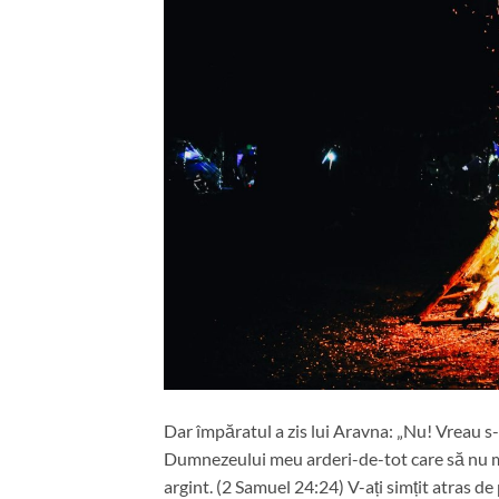
Dar împăratul a zis lui Aravna: „Nu! Vreau s
Dumnezeului meu arderi-de-tot care să nu mă c
argint. (2 Samuel 24:24) V-ați simțit atras de