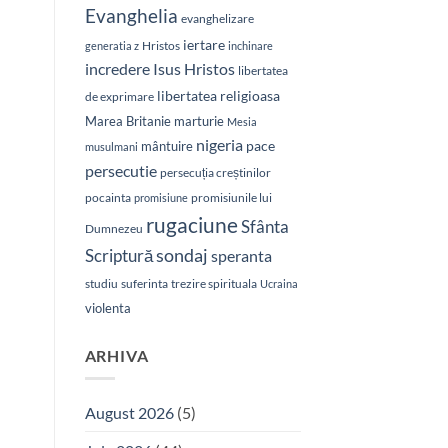
Evanghelia
evanghelizare
iertare
Hristos
generatia z
inchinare
Isus Hristos
incredere
libertatea
libertatea religioasa
de exprimare
Marea Britanie
marturie
Mesia
nigeria
pace
mântuire
musulmani
persecutie
persecuția creștinilor
pocainta
promisiunile lui
promisiune
rugaciune
Sfânta
Dumnezeu
sondaj
Scriptură
speranta
studiu
suferinta
trezire spirituala
Ucraina
violenta
ARHIVA
August 2026
(5)