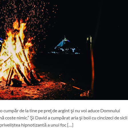
-o cumpăr de la tine pe preţ de argint şi nu voi aduce Domnului
oste nimic.” Şi David a cumpărat aria şi boii cu cincizeci de sicli
 priveliștea hipnotizantă a unui foc […]