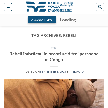
Skip
to
content
Loading ...
ASCULTAȚI LIVE
TAG ARCHIVES:
REBELI
STIRI
Rebeli îmbrăcați în preoți ucid trei persoane
în Congo
POSTED ON
SEPTEMBER 5, 2025
BY
REDACTIA