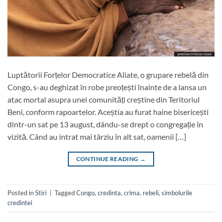
Luptătorii Forțelor Democratice Aliate, o grupare rebelă din
Congo, s-au deghizat în robe preoțești înainte de a lansa un
atac mortal asupra unei comunități creștine din Teritoriul
Beni, conform rapoartelor. Aceștia au furat haine bisericești
dintr-un sat pe 13 august, dându-se drept o congregație în
vizită. Când au intrat mai târziu în alt sat, oamenii […]
CONTINUE READING
→
Posted in
Stiri
|
Tagged
Congo
,
credinta
,
crima
,
rebeli
,
simbolurile
credintei