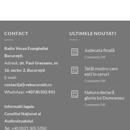
CONTACT
ULTIMELE NOUTATI
Radio Vocea Evangheliei
Judecata finală
03
Aug
București,
on
Comments Off
Judecata
Adresă:
str. Paul Greceanu, nr.
finală
Tatăl nostru care
03
16, sector 2, București
Aug
ești în ceruri
E-mail:
on
Comments Off
contact[at]rvebucuresti.ro
Tatăl
nostru
WhatsApp:
+40730.502.931
Natura declară
01
care
Aug
gloria lui Dumnezeu
ești
on
Comments Off
în
Informatii legale
Natura
ceruri
Consiliul Naţional al
declară
gloria
Audiovizualului
lui
Tel: +40 (0)21 305 5350
Dumnezeu