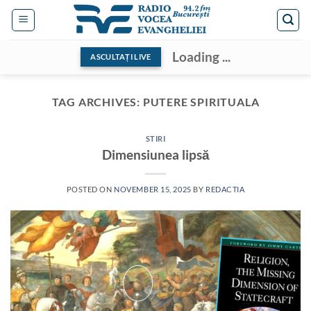
Skip
to
content
Loading ...
ASCULTAȚI LIVE
TAG ARCHIVES:
PUTERE SPIRITUALA
STIRI
Dimensiunea lipsă
POSTED ON
NOVEMBER 15, 2025
BY
REDACTIA