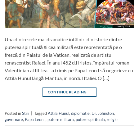
Una dintre cele mai dramatice întâlniri din istorie dintre
puterea spirituală și cea militară este reprezentată pe o
frescă din Palatul de la Vatican, realizată de artistul
renascentist Rafael. În anul 452 d.Hristos, împăratul roman
Valentinian al III-lea l-a trimis pe Papa Leon I să negocieze cu
Attila Hunul lângă Mantua, în nordul Italiei. O […]
CONTINUE READING
→
Posted in
Stiri
|
Tagged
Attila Hunul
,
diplomatie
,
Dr. Johnston
,
guvernare
,
Papa Leon I
,
putere militara
,
putere spirituala
,
religie