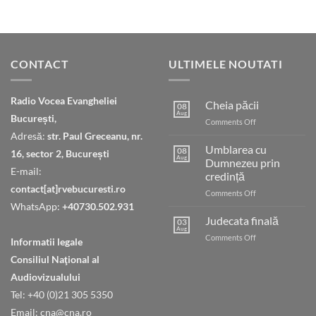
CONTACT
ULTIMELE NOUTATI
Radio Vocea Evangheliei
Cheia păcii
08
Aug
București,
on
Comments Off
Cheia
Adresă:
str. Paul Greceanu, nr.
păcii
Umblarea cu
08
16, sector 2, București
Aug
Dumnezeu prin
E-mail:
credință
contact[at]rvebucuresti.ro
on
Comments Off
Umblarea
WhatsApp:
+40730.502.931
cu
Judecata finală
03
Dumnezeu
Aug
on
Comments Off
Informatii legale
prin
Judecata
credință
Consiliul Naţional al
finală
Audiovizualului
Tel: +40 (0)21 305 5350
Email: cna@cna.ro