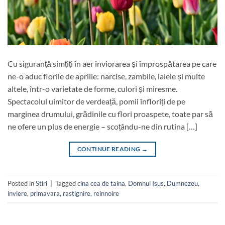
Cu siguranță simțiți în aer înviorarea și împrospătarea pe care
ne-o aduc florile de aprilie: narcise, zambile, lalele și multe
altele, într-o varietate de forme, culori și miresme.
Spectacolul uimitor de verdeață, pomii înfloriți de pe
marginea drumului, grădinile cu flori proaspete, toate par să
ne ofere un plus de energie – scoțându-ne din rutina […]
CONTINUE READING
→
Posted in
Stiri
|
Tagged
cina cea de taina
,
Domnul Isus
,
Dumnezeu
,
inviere
,
primavara
,
rastignire
,
reinnoire