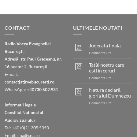
CONTACT
ULTIMELE NOUTATI
Radio Vocea Evangheliei
Judecata finală
03
Aug
București,
on
Comments Off
Judecata
Adresă:
str. Paul Greceanu, nr.
finală
Tatăl nostru care
03
16, sector 2, București
Aug
ești în ceruri
E-mail:
on
Comments Off
contact[at]rvebucuresti.ro
Tatăl
nostru
WhatsApp:
+40730.502.931
Natura declară
01
care
Aug
gloria lui Dumnezeu
ești
on
Comments Off
în
Informatii legale
Natura
ceruri
Consiliul Naţional al
declară
gloria
Audiovizualului
lui
Tel: +40 (0)21 305 5350
Dumnezeu
Email: cna@cna.ro