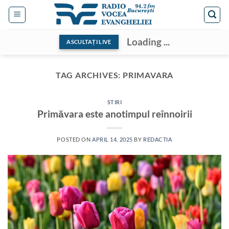
Skip
to
content
Loading ...
ASCULTAȚI LIVE
TAG ARCHIVES:
PRIMAVARA
STIRI
Primăvara este anotimpul reînnoirii
POSTED ON
APRIL 14, 2025
BY
REDACTIA