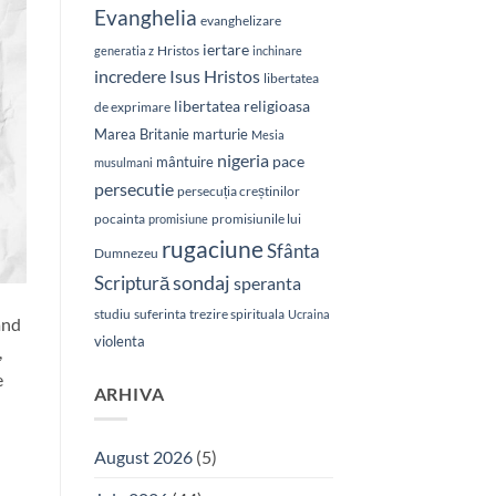
Evanghelia
evanghelizare
iertare
Hristos
generatia z
inchinare
Isus Hristos
incredere
libertatea
libertatea religioasa
de exprimare
Marea Britanie
marturie
Mesia
nigeria
pace
mântuire
musulmani
persecutie
persecuția creștinilor
pocainta
promisiunile lui
promisiune
rugaciune
Sfânta
Dumnezeu
sondaj
Scriptură
speranta
studiu
suferinta
trezire spirituala
Ucraina
ând
violenta
,
e
ARHIVA
August 2026
(5)