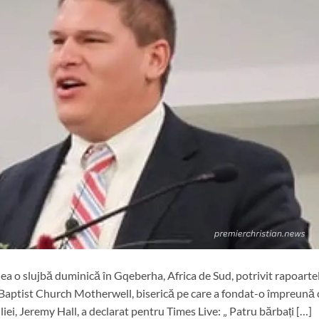
nea o slujbă duminică în Gqeberha, Africa de Sud, potrivit rapoartel
p Baptist Church Motherwell, biserică pe care a fondat-o împreună 
iei, Jeremy Hall, a declarat pentru Times Live: „ Patru bărbați […]