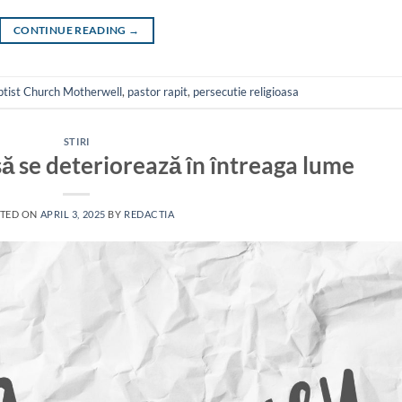
CONTINUE READING
→
ptist Church Motherwell
,
pastor rapit
,
persecutie religioasa
STIRI
să se deteriorează în întreaga lume
TED ON
APRIL 3, 2025
BY
REDACTIA