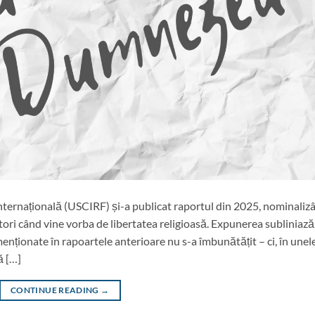
ternațională (USCIRF) și-a publicat raportul din 2025, nominaliz
ctori când vine vorba de libertatea religioasă. Expunerea subliniază
 menționate în rapoartele anterioare nu s-a îmbunătățit – ci, în unel
ă […]
CONTINUE READING
→