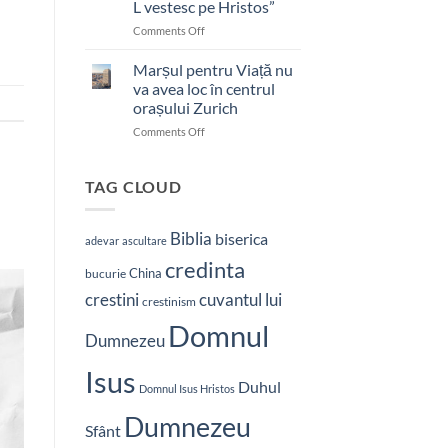
L vestesc pe Hristos”
on
Comments Off
Pastor
bătut
Marșul pentru Viață nu
cu
va avea loc în centrul
brutalitate
orașului Zurich
în
on
Comments Off
Nepal:
Marșul
„Sunt
pentru
și
Viață
mai
TAG CLOUD
nu
hotărât
va
să-
avea
L
Biblia
biserica
adevar
ascultare
loc
vestesc
credinta
în
pe
China
bucurie
centrul
Hristos”
crestini
cuvantul lui
orașului
crestinism
Zurich
Domnul
Dumnezeu
Isus
Duhul
Domnul Isus Hristos
Dumnezeu
Sfânt