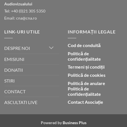
gloria
Audiovizualului
lui
Tel: +40 (0)21 305 5350
Dumnezeu
Email: cna@cna.ro
LINK-URI UTILE
INFORMAȚII LEGALE
Cod de conduită
DESPRE NOI
Politică de
confidențialitate
EMISIUNI
Termeni și condiții
DONATII
Politică de cookies
STIRI
Politică de anulare
Politică de
CONTACT
confidențialitate
Contact Asociație
ASCULTATI LIVE
Powered by
Business Plus