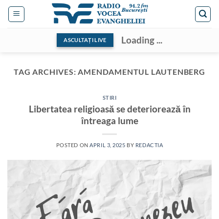
Skip
to
content
Loading ...
ASCULTAȚI LIVE
TAG ARCHIVES:
AMENDAMENTUL LAUTENBERG
STIRI
Libertatea religioasă se deteriorează în
întreaga lume
POSTED ON
APRIL 3, 2025
BY
REDACTIA