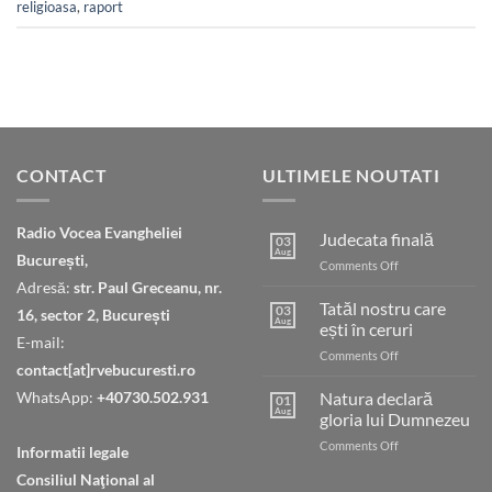
religioasa
,
raport
CONTACT
ULTIMELE NOUTATI
Radio Vocea Evangheliei
Judecata finală
03
Aug
București,
on
Comments Off
Judecata
Adresă:
str. Paul Greceanu, nr.
finală
Tatăl nostru care
03
16, sector 2, București
Aug
ești în ceruri
E-mail:
on
Comments Off
contact[at]rvebucuresti.ro
Tatăl
nostru
WhatsApp:
+40730.502.931
Natura declară
01
care
Aug
gloria lui Dumnezeu
ești
on
Comments Off
în
Informatii legale
Natura
ceruri
Consiliul Naţional al
declară