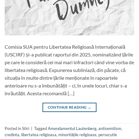
Comisia SUA pentru Libertatea Religioasă Internațională
(USCIRF) și-a publicat raportul din 2025, nominalizând țările
pe care le consideră cei mai mari infractori când vine vorba de
libertatea religioasă. Expunerea subliniază, din păcate, că
situația în multe dintre țările menționate în rapoartele
anterioare nu s-a îmbunătățit – ci, în unele locuri, chiar s-a
înrăutățit. Acesta recomandă […]
CONTINUE READING
→
Posted in
Stiri
|
Tagged
Amendamentul Lautenberg
,
antisemitism
,
credinta
,
libertatea religioasa
,
minoritățile religioase
,
persecutie