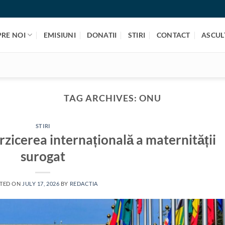
PRE NOI
EMISIUNI
DONATII
STIRI
CONTACT
ASCULT
TAG ARCHIVES:
ONU
STIRI
zicerea internațională a maternității
surogat
TED ON
JULY 17, 2026
BY
REDACTIA