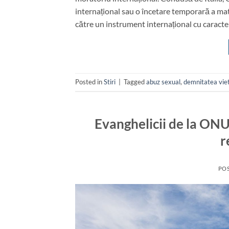
internațional sau o încetare temporară a mat
către un instrument internațional cu caracter
Posted in
Stiri
|
Tagged
abuz sexual
,
demnitatea vie
Evanghelicii de la ONU 
r
PO