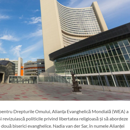
 pentru Drepturile Omului, Alianța Evanghelică Mondială (WEA) a
își revizuiască politicile privind libertatea religioasă și să abordeze
 două biserici evanghelice. Nadia van der Sar, în numele Alianței