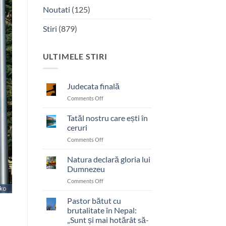
Noutati
(125)
Stiri
(879)
ULTIMELE STIRI
Judecata finală
on
Comments Off
Judecata
finală
Tatăl nostru care ești în
ceruri
on
Comments Off
Tatăl
nostru
Natura declară gloria lui
care
Dumnezeu
ești
on
Comments Off
în
Natura
ceruri
declară
Pastor bătut cu
gloria
brutalitate în Nepal:
lui
„Sunt și mai hotărât să-
Dumnezeu