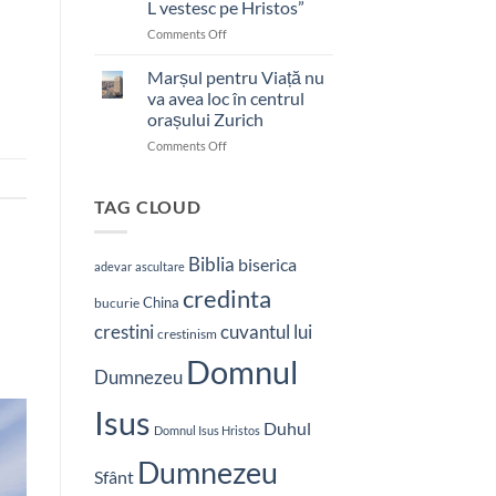
L vestesc pe Hristos”
on
Comments Off
Pastor
bătut
Marșul pentru Viață nu
cu
va avea loc în centrul
brutalitate
orașului Zurich
în
on
Comments Off
Nepal:
Marșul
„Sunt
pentru
și
Viață
mai
TAG CLOUD
nu
hotărât
va
să-
avea
L
Biblia
biserica
adevar
ascultare
loc
vestesc
credinta
în
pe
China
bucurie
centrul
Hristos”
crestini
cuvantul lui
orașului
crestinism
Zurich
Domnul
Dumnezeu
Isus
Duhul
Domnul Isus Hristos
Dumnezeu
Sfânt