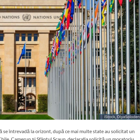
ă se întrevadă la orizont, după ce mai multe state au solicitat un
Chile, Camerun și Sfântul Scaun, declarația solicită un moratoriu