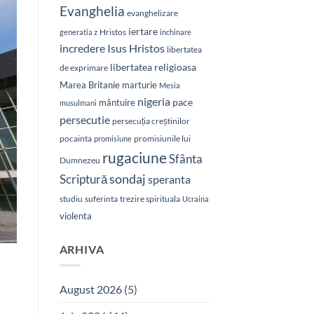
Evanghelia
evanghelizare
iertare
Hristos
generatia z
inchinare
Isus Hristos
incredere
libertatea
libertatea religioasa
de exprimare
Marea Britanie
marturie
Mesia
nigeria
pace
mântuire
musulmani
persecutie
persecuția creștinilor
pocainta
promisiunile lui
promisiune
rugaciune
Sfânta
Dumnezeu
sondaj
Scriptură
speranta
studiu
suferinta
trezire spirituala
Ucraina
violenta
ARHIVA
August 2026
(5)