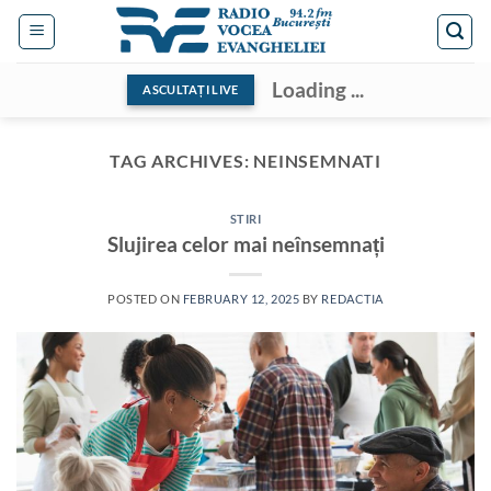
Skip
to
content
Loading ...
ASCULTAȚI LIVE
TAG ARCHIVES:
NEINSEMNATI
STIRI
Slujirea celor mai neînsemnați
POSTED ON
FEBRUARY 12, 2025
BY
REDACTIA