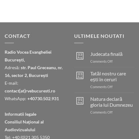
CONTACT
ULTIMELE NOUTATI
Radio Vocea Evangheliei
Judecata finală
03
Aug
București,
on
Comments Off
Judecata
Adresă:
str. Paul Greceanu, nr.
finală
Tatăl nostru care
03
16, sector 2, București
Aug
ești în ceruri
E-mail:
on
Comments Off
contact[at]rvebucuresti.ro
Tatăl
nostru
WhatsApp:
+40730.502.931
Natura declară
01
care
Aug
gloria lui Dumnezeu
ești
on
Comments Off
în
Informatii legale
Natura
ceruri
Consiliul Naţional al
declară
gloria
Audiovizualului
lui
Tel: +40 (0)21 305 5350
Dumnezeu