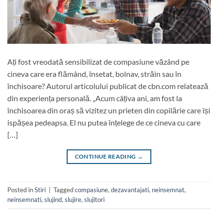
Ați fost vreodată sensibilizat de compasiune văzând pe
cineva care era flămând, însetat, bolnav, străin sau în
închisoare? Autorul articolului publicat de cbn.com relatează
din experiența personală. „Acum câțiva ani, am fost la
închisoarea din oraș să vizitez un prieten din copilărie care își
ispășea pedeapsa. El nu putea înțelege de ce cineva cu care
[…]
CONTINUE READING
→
Posted in
Stiri
|
Tagged
compasiune
,
dezavantajati
,
neinsemnat
,
neinsemnati
,
slujind
,
slujire
,
slujitori