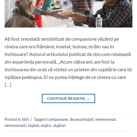
Ați fost vreodată sensibilizat de compasiune văzând pe
cineva care era flămând, însetat, bolnav, străin sau în
închisoare? Autorul articolului publicat de cbn.com relatează
din experiența personală. „Acum câțiva ani, am fost la
închisoarea din oraș să vizitez un prieten din copilărie care își
ispășea pedeapsa. El nu putea înțelege de ce cineva cu care
[…]
CONTINUE READING
→
Posted in
Stiri
|
Tagged
compasiune
,
dezavantajati
,
neinsemnat
,
neinsemnati
,
slujind
,
slujire
,
slujitori