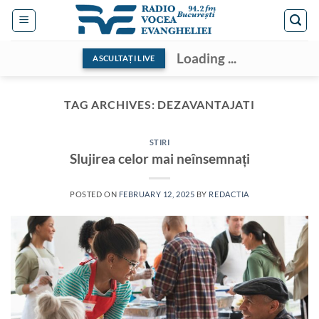
Skip
to
content
Loading ...
ASCULTAȚI LIVE
TAG ARCHIVES:
DEZAVANTAJATI
STIRI
Slujirea celor mai neînsemnați
POSTED ON
FEBRUARY 12, 2025
BY
REDACTIA