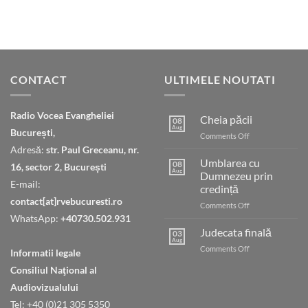
CONTACT
ULTIMELE NOUTATI
Radio Vocea Evangheliei
Cheia păcii
08
Aug
București,
on
Comments Off
Cheia
Adresă:
str. Paul Greceanu, nr.
păcii
Umblarea cu
08
16, sector 2, București
Aug
Dumnezeu prin
E-mail:
credință
contact[at]rvebucuresti.ro
on
Comments Off
Umblarea
WhatsApp:
+40730.502.931
cu
Judecata finală
03
Dumnezeu
Aug
on
Comments Off
Informatii legale
prin
Judecata
credință
Consiliul Naţional al
finală
Audiovizualului
Tel: +40 (0)21 305 5350