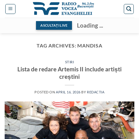
Skip
to
content
Loading ...
ASCULTAȚI LIVE
TAG ARCHIVES:
MANDISA
STIRI
Lista de redare Artemis II include artiști
creștini
POSTED ON
APRIL 16, 2026
BY
REDACTIA