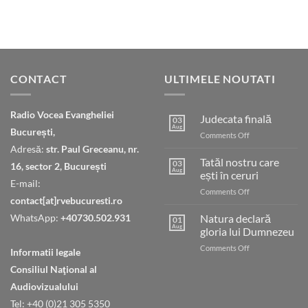
CONTACT
ULTIMELE NOUTATI
Radio Vocea Evangheliei
Judecata finală
03
Aug
București,
on
Comments Off
Judecata
Adresă:
str. Paul Greceanu, nr.
finală
Tatăl nostru care
03
16, sector 2, București
Aug
ești în ceruri
E-mail:
on
Comments Off
contact[at]rvebucuresti.ro
Tatăl
nostru
WhatsApp:
+40730.502.931
Natura declară
01
care
Aug
gloria lui Dumnezeu
ești
on
Comments Off
în
Informatii legale
Natura
ceruri
Consiliul Naţional al
declară
gloria
Audiovizualului
lui
Tel: +40 (0)21 305 5350
Dumnezeu