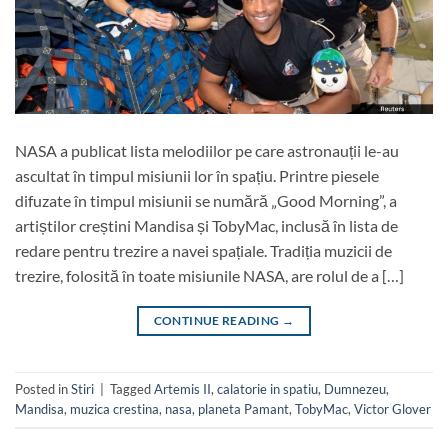
NASA a publicat lista melodiilor pe care astronauții le-au
ascultat în timpul misiunii lor în spațiu. Printre piesele
difuzate în timpul misiunii se numără „Good Morning”, a
artiștilor creștini Mandisa și TobyMac, inclusă în lista de
redare pentru trezire a navei spațiale. Tradiția muzicii de
trezire, folosită în toate misiunile NASA, are rolul de a […]
CONTINUE READING
→
Posted in
Stiri
|
Tagged
Artemis II
,
calatorie in spatiu
,
Dumnezeu
,
Mandisa
,
muzica crestina
,
nasa
,
planeta Pamant
,
TobyMac
,
Victor Glover