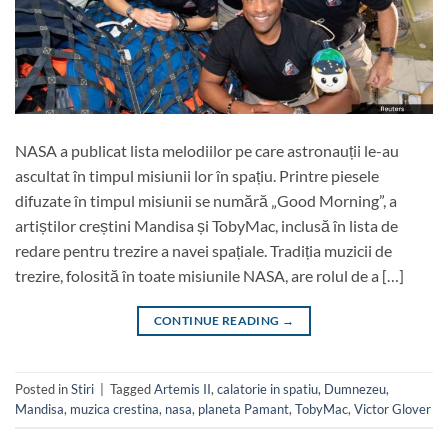
NASA a publicat lista melodiilor pe care astronauții le-au
ascultat în timpul misiunii lor în spațiu. Printre piesele
difuzate în timpul misiunii se numără „Good Morning”, a
artiștilor creștini Mandisa și TobyMac, inclusă în lista de
redare pentru trezire a navei spațiale. Tradiția muzicii de
trezire, folosită în toate misiunile NASA, are rolul de a […]
CONTINUE READING
→
Posted in
Stiri
|
Tagged
Artemis II
,
calatorie in spatiu
,
Dumnezeu
,
Mandisa
,
muzica crestina
,
nasa
,
planeta Pamant
,
TobyMac
,
Victor Glover