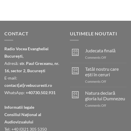
CONTACT
ULTIMELE NOUTATI
Radio Vocea Evangheliei
Judecata finală
03
Aug
București,
on
Comments Off
Judecata
Adresă:
str. Paul Greceanu, nr.
finală
Tatăl nostru care
03
16, sector 2, București
Aug
ești în ceruri
E-mail:
on
Comments Off
contact[at]rvebucuresti.ro
Tatăl
nostru
WhatsApp:
+40730.502.931
Natura declară
01
care
Aug
gloria lui Dumnezeu
ești
on
Comments Off
în
Informatii legale
Natura
ceruri
Consiliul Naţional al
declară
gloria
Audiovizualului
lui
Tel: +40 (0)21 305 5350
Dumnezeu