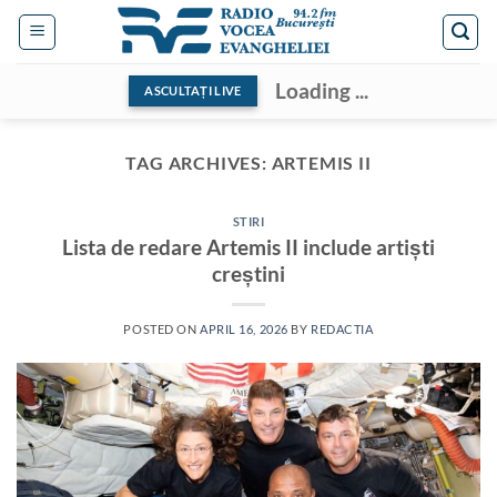
Skip
to
content
Loading ...
ASCULTAȚI LIVE
TAG ARCHIVES:
ARTEMIS II
STIRI
Lista de redare Artemis II include artiști
creștini
POSTED ON
APRIL 16, 2026
BY
REDACTIA