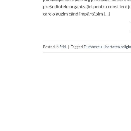
președintele organizației pentru consiliere j
care o auzim când împărtășim […]
Posted in
Stiri
|
Tagged
Dumnezeu
,
libertatea religi