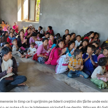
renie în timp ce îi sprijinim pe liderii creștini din țările unde exi
i s-ar putea să nu le înțelegem niciodată pe deplin. Wissam Al-Sali