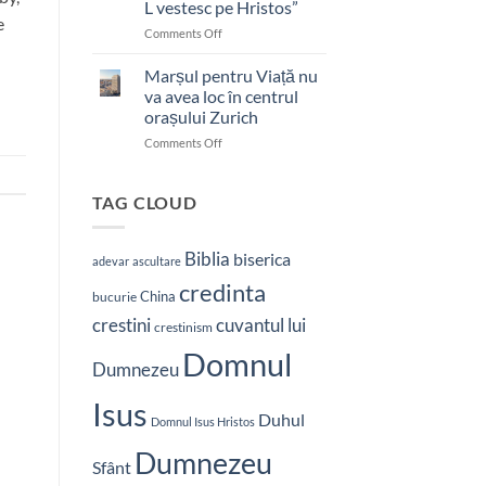
L vestesc pe Hristos”
e
on
Comments Off
Pastor
bătut
Marșul pentru Viață nu
cu
va avea loc în centrul
brutalitate
orașului Zurich
în
on
Comments Off
Nepal:
Marșul
„Sunt
pentru
și
Viață
mai
TAG CLOUD
nu
hotărât
va
să-
avea
L
Biblia
biserica
adevar
ascultare
loc
vestesc
credinta
în
pe
China
bucurie
centrul
Hristos”
crestini
cuvantul lui
orașului
crestinism
Zurich
Domnul
Dumnezeu
Isus
Duhul
Domnul Isus Hristos
Dumnezeu
Sfânt