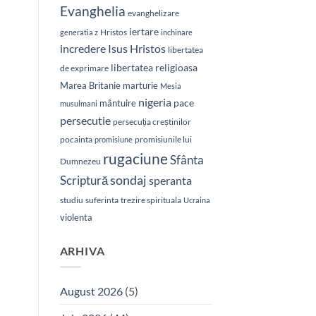
Evanghelia
evanghelizare
iertare
Hristos
generatia z
inchinare
Isus Hristos
incredere
libertatea
libertatea religioasa
de exprimare
Marea Britanie
marturie
Mesia
nigeria
pace
mântuire
musulmani
persecutie
persecuția creștinilor
pocainta
promisiunile lui
promisiune
rugaciune
Sfânta
Dumnezeu
sondaj
Scriptură
speranta
studiu
suferinta
trezire spirituala
Ucraina
violenta
ARHIVA
August 2026
(5)