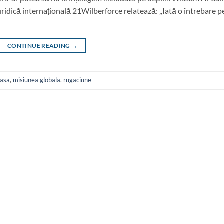
uridică internațională 21Wilberforce relatează: „Iată o întrebare p
CONTINUE READING
→
oasa
,
misiunea globala
,
rugaciune