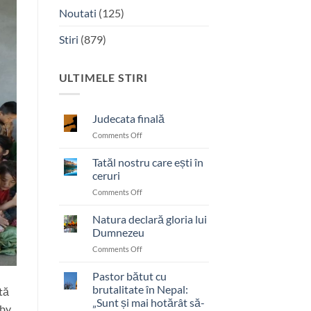
Noutati
(125)
Stiri
(879)
ULTIMELE STIRI
Judecata finală
on
Comments Off
Judecata
finală
Tatăl nostru care ești în
ceruri
on
Comments Off
Tatăl
nostru
Natura declară gloria lui
care
Dumnezeu
ești
on
Comments Off
în
Natura
ceruri
declară
Pastor bătut cu
gloria
brutalitate în Nepal:
stă
lui
„Sunt și mai hotărât să-
by,
Dumnezeu