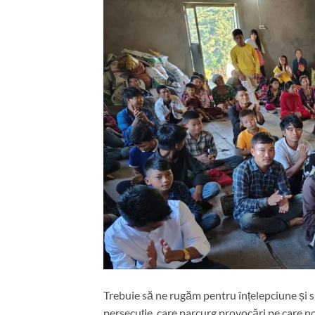
Trebuie să ne rugăm pentru înțelepciune și sme
persecuție, care parcurg provocări pe care no