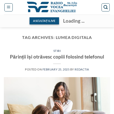
Skip
to
content
Loading ...
ASCULTAȚI LIVE
TAG ARCHIVES:
LUMEA DIGITALA
STIRI
Părinții își otrăvesc copiii folosind telefonul
POSTED ON
FEBRUARY 25, 2025
BY
REDACTIA