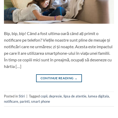
Bip, bip, bip! Când a fost ultima oară când ați primit o
notificare pe telefon? Viețile noastre sunt pline de mesaje și
notificări care ne urmăresc zi și noapte. Acesta este impactul
pe care îl are utilizarea smartphone-ului în viața unei familii.
În timp ce copiii mici sunt în preajmă, ocupați să deseneze cu
hârtia […]
CONTINUE READING
→
Posted in
Stiri
|
Tagged
copii
,
depresie
,
lipsa de atentie
,
lumea digitala
,
notificare
,
parinti
,
smart phone