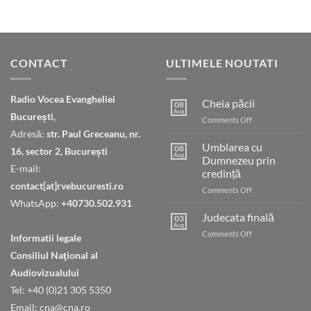
CONTACT
ULTIMELE NOUTATI
Radio Vocea Evangheliei
Cheia păcii
08
Aug
București,
on
Comments Off
Cheia
Adresă:
str. Paul Greceanu, nr.
păcii
Umblarea cu
08
16, sector 2, București
Aug
Dumnezeu prin
E-mail:
credință
contact[at]rvebucuresti.ro
on
Comments Off
Umblarea
WhatsApp:
+40730.502.931
cu
Judecata finală
03
Dumnezeu
Aug
on
Comments Off
Informatii legale
prin
Judecata
credință
Consiliul Naţional al
finală
Audiovizualului
Tel: +40 (0)21 305 5350
Email: cna@cna.ro