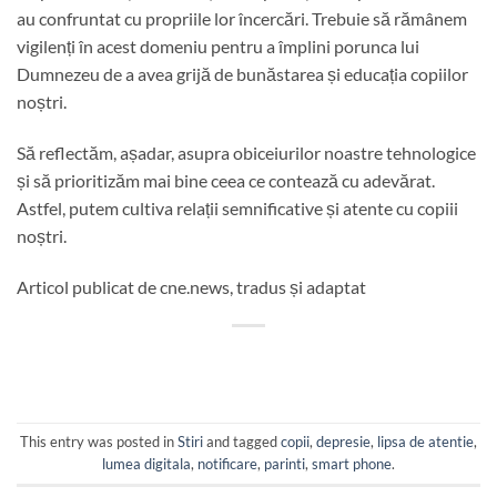
au confruntat cu propriile lor încercări. Trebuie să rămânem
vigilenți în acest domeniu pentru a împlini porunca lui
Dumnezeu de a avea grijă de bunăstarea și educația copiilor
noștri.
Să reflectăm, așadar, asupra obiceiurilor noastre tehnologice
și să prioritizăm mai bine ceea ce contează cu adevărat.
Astfel, putem cultiva relații semnificative și atente cu copiii
noștri.
Articol publicat de cne.news, tradus și adaptat
This entry was posted in
Stiri
and tagged
copii
,
depresie
,
lipsa de atentie
,
lumea digitala
,
notificare
,
parinti
,
smart phone
.