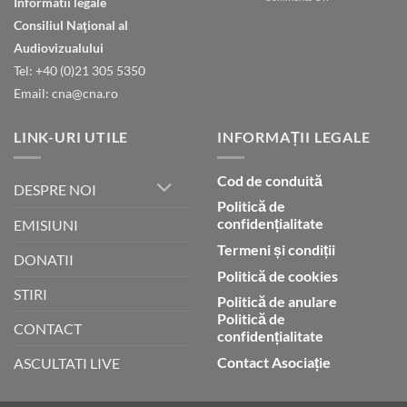
Informatii legale
Natura
ceruri
Consiliul Naţional al
declară
gloria
Audiovizualului
lui
Tel: +40 (0)21 305 5350
Dumnezeu
Email: cna@cna.ro
LINK-URI UTILE
INFORMAȚII LEGALE
Cod de conduită
DESPRE NOI
Politică de
confidențialitate
EMISIUNI
Termeni și condiții
DONATII
Politică de cookies
STIRI
Politică de anulare
Politică de
CONTACT
confidențialitate
Contact Asociație
ASCULTATI LIVE