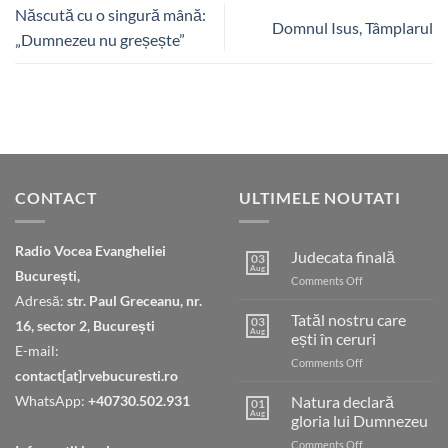
Născută cu o singură mână:
Domnul Isus, Tâmplarul
„Dumnezeu nu greșește”
CONTACT
ULTIMELE NOUTATI
Radio Vocea Evangheliei
Judecata finală
03
Aug
București,
on
Comments Off
Judecata
Adresă:
str. Paul Greceanu, nr.
finală
Tatăl nostru care
03
16, sector 2, București
Aug
ești în ceruri
E-mail:
on
Comments Off
contact[at]rvebucuresti.ro
Tatăl
nostru
WhatsApp:
+40730.502.931
Natura declară
01
care
Aug
gloria lui Dumnezeu
ești
on
Comments Off
în