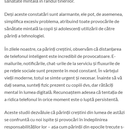
sănătate mintală în rândul tinerilor.
Deși aceste constatări sunt alarmante, ele pot, de asemenea,
simplifica excesiv problema, atribuind toate provocările de
sănătate mintală la copii și adolescenți utilizării de către
părinți a tehnologiei.
În zilele noastre, ca părinți creștini, observăm că distanțarea
de telefonul inteligent este incredibil de provocatoare. E-
mailurile, notificările, chat-urile de la serviciu și fluxurile de
pe rețele sociale sunt prezente în mod constant. În vârtejul
vieții moderne, totul se simte urgent și necesar. Înainte să vă
dați seama, sunteți fizic prezent cu copiii dvs, dar rătăciți
mental în lumea digitală. Recunoaștem adesea că tentația de
a ridica telefonul în orice moment este o luptă persistentă.
Aceste studii dezvăluie că părinții creștini din lumea de astăzi
se confruntă cu noi ispite și provocări în îndeplinirea
responsabilităților lor – așa cum părinții din epocile trecute s-