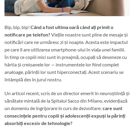
Bip, bip, bip!
Când a fost ultima oară când ați primit o
notificare pe telefon?
Viețile noastre sunt pline de mesaje și
notificări care ne urmăresc zi și noapte. Acesta este impactul
pe care îl are utilizarea smartphone-ului în viața unei familii.
În timp ce copiii mici sunt în preajmă, ocupați să deseneze cu
hârtia și creioanele lor — instrumentele lor fiind complet
analoage, părinții lor sunt hiperconectați. Acest scenariu se
întâmplă des în jurul nostru.
Un articol recent, scris de un director emerit în neuroștiință și
sănătate mintală de la Spitalul Sacco din Milano, evidențiază
un domeniu de îngrijorare în curs de dezvoltare:
care sunt
consecințele pentru copiii și adolescenții expuși la părinți
absorbiți excesiv de tehnologie?