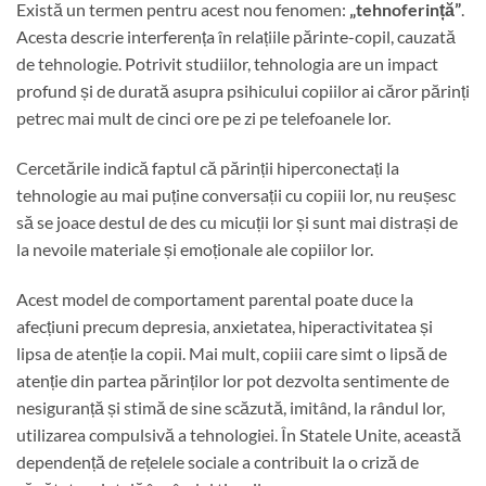
Există un termen pentru acest nou fenomen:
„tehnoferință”
.
Acesta descrie interferența în relațiile părinte-copil, cauzată
de tehnologie. Potrivit studiilor, tehnologia are un impact
profund și de durată asupra psihicului copiilor ai căror părinți
petrec mai mult de cinci ore pe zi pe telefoanele lor.
Cercetările indică faptul că părinții hiperconectați la
tehnologie au mai puține conversații cu copiii lor, nu reușesc
să se joace destul de des cu micuții lor și sunt mai distrași de
la nevoile materiale și emoționale ale copiilor lor.
Acest model de comportament parental poate duce la
afecțiuni precum depresia, anxietatea, hiperactivitatea și
lipsa de atenție la copii. Mai mult, copiii care simt o lipsă de
atenție din partea părinților lor pot dezvolta sentimente de
nesiguranță și stimă de sine scăzută, imitând, la rândul lor,
utilizarea compulsivă a tehnologiei. În Statele Unite, această
dependență de rețelele sociale a contribuit la o criză de