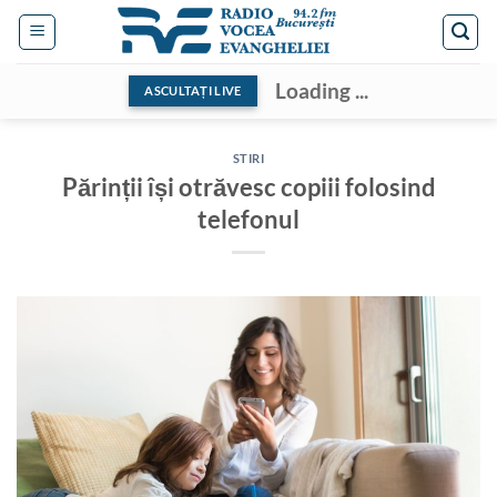
Skip
to
content
Loading ...
ASCULTAȚI LIVE
STIRI
Părinții își otrăvesc copiii folosind
telefonul