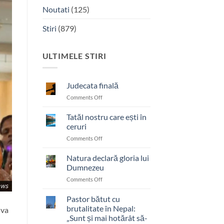
Noutati
(125)
Stiri
(879)
ULTIMELE STIRI
Judecata finală
on
Comments Off
Judecata
finală
Tatăl nostru care ești în
ceruri
on
Comments Off
Tatăl
nostru
Natura declară gloria lui
care
Dumnezeu
ești
on
Comments Off
în
Natura
ceruri
declară
Pastor bătut cu
gloria
brutalitate în Nepal:
iva
lui
„Sunt și mai hotărât să-
Dumnezeu