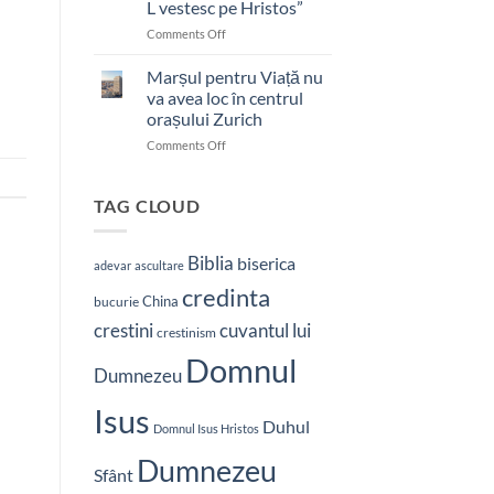
L vestesc pe Hristos”
on
Comments Off
Pastor
bătut
Marșul pentru Viață nu
cu
va avea loc în centrul
brutalitate
orașului Zurich
în
on
Comments Off
Nepal:
Marșul
„Sunt
pentru
și
Viață
mai
TAG CLOUD
nu
hotărât
va
să-
avea
L
Biblia
biserica
adevar
ascultare
loc
vestesc
credinta
în
pe
China
bucurie
centrul
Hristos”
crestini
cuvantul lui
orașului
crestinism
Zurich
Domnul
Dumnezeu
Isus
Duhul
Domnul Isus Hristos
Dumnezeu
Sfânt