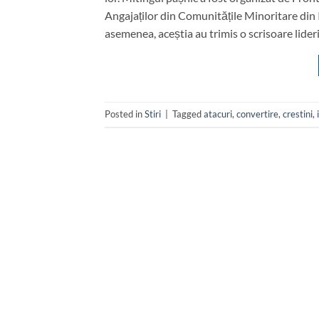
Angajaților din Comunitățile Minoritare din
asemenea, aceștia au trimis o scrisoare lideri
Posted in
Stiri
|
Tagged
atacuri
,
convertire
,
crestini
,