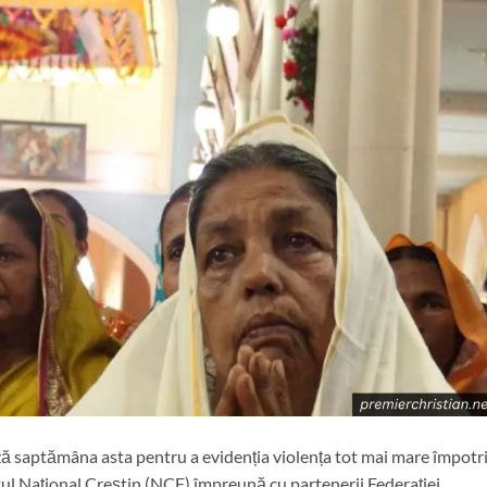
ază saptămâna asta pentru a evidenția violența tot mai mare împotr
ntul Național Creștin (NCF) împreună cu partenerii Federației