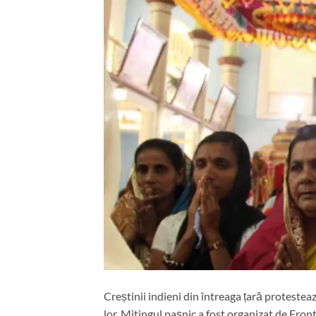
Creștinii indieni din întreaga țară proteste
lor. Mitingul pașnic a fost organizat de Fro