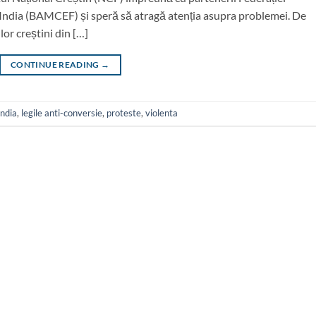
 India (BAMCEF) și speră să atragă atenția asupra problemei. De
lor creștini din […]
CONTINUE READING
→
india
,
legile anti-conversie
,
proteste
,
violenta