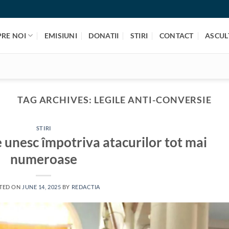
PRE NOI
EMISIUNI
DONATII
STIRI
CONTACT
ASCULT
TAG ARCHIVES:
LEGILE ANTI-CONVERSIE
STIRI
se unesc împotriva atacurilor tot mai
numeroase
TED ON
JUNE 14, 2025
BY
REDACTIA