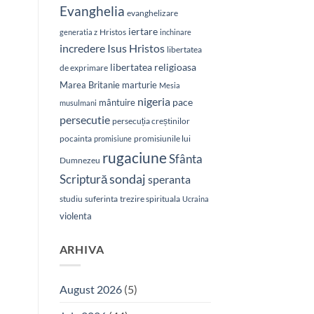
Evanghelia
evanghelizare
iertare
Hristos
generatia z
inchinare
Isus Hristos
incredere
libertatea
libertatea religioasa
de exprimare
Marea Britanie
marturie
Mesia
nigeria
pace
mântuire
musulmani
persecutie
persecuția creștinilor
pocainta
promisiunile lui
promisiune
rugaciune
Sfânta
Dumnezeu
sondaj
Scriptură
speranta
studiu
suferinta
trezire spirituala
Ucraina
violenta
ARHIVA
August 2026
(5)