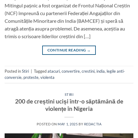
Mitingul pașnic a fost organizat de Frontul Național Creștin
(NCF) împreună cu partenerii Federației Angajaților din
Comunitățile Minoritare din India (BAMCEF) și speră să
atragă atenția asupra problemei. De asemenea, aceștia au
trimis o scrisoare liderilor creștini din […]
CONTINUE READING
→
Posted in
Stiri
|
Tagged
atacuri
,
convertire
,
crestini
,
india
,
legile anti-
conversie
,
proteste
,
violenta
STIRI
200 de creștini uciși într-o săptămână de
violențe în Nigeria
POSTED ON
MAY 1, 2025
BY
REDACTIA