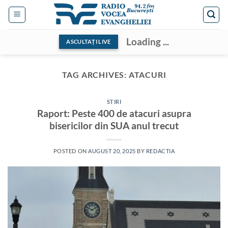
Skip
to
content
Loading ...
ASCULTAȚI LIVE
TAG ARCHIVES:
ATACURI
STIRI
Raport: Peste 400 de atacuri asupra
bisericilor din SUA anul trecut
POSTED ON
AUGUST 20, 2025
BY
REDACTIA