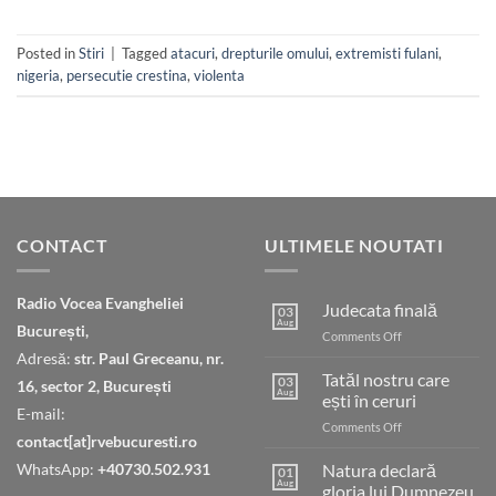
Posted in
Stiri
|
Tagged
atacuri
,
drepturile omului
,
extremisti fulani
,
nigeria
,
persecutie crestina
,
violenta
CONTACT
ULTIMELE NOUTATI
Radio Vocea Evangheliei
Judecata finală
03
Aug
București,
on
Comments Off
Judecata
Adresă:
str. Paul Greceanu, nr.
finală
Tatăl nostru care
03
16, sector 2, București
Aug
ești în ceruri
E-mail:
on
Comments Off
contact[at]rvebucuresti.ro
Tatăl
nostru
WhatsApp:
+40730.502.931
Natura declară
01
care
Aug
gloria lui Dumnezeu