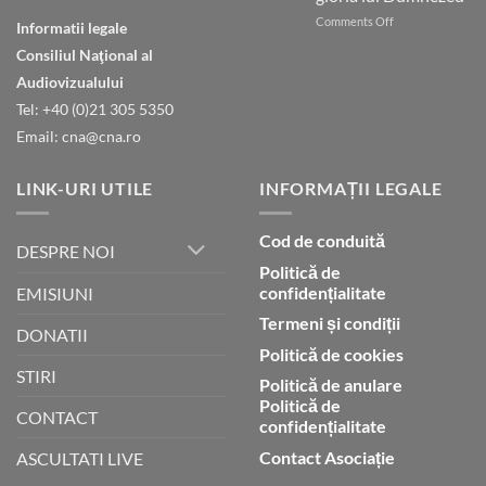
ești
on
Comments Off
în
Informatii legale
Natura
ceruri
Consiliul Naţional al
declară
gloria
Audiovizualului
lui
Tel: +40 (0)21 305 5350
Dumnezeu
Email: cna@cna.ro
LINK-URI UTILE
INFORMAȚII LEGALE
Cod de conduită
DESPRE NOI
Politică de
confidențialitate
EMISIUNI
Termeni și condiții
DONATII
Politică de cookies
STIRI
Politică de anulare
Politică de
CONTACT
confidențialitate
Contact Asociație
ASCULTATI LIVE