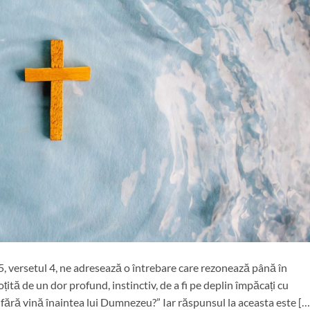
 25, versetul 4, ne adresează o întrebare care rezonează până în
oțită de un dor profund, instinctiv, de a fi pe deplin împăcați cu
fără vină înaintea lui Dumnezeu?” Iar răspunsul la aceasta este […