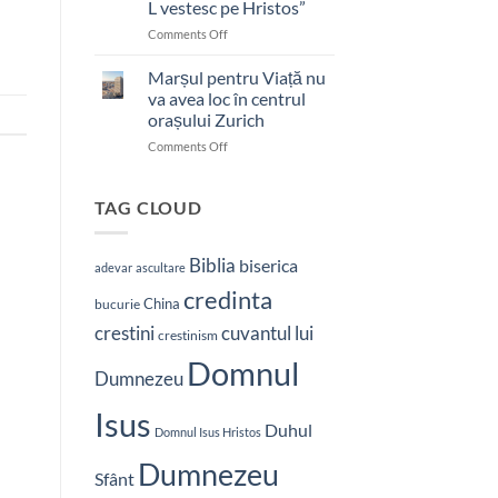
L vestesc pe Hristos”
on
Comments Off
Pastor
bătut
Marșul pentru Viață nu
cu
va avea loc în centrul
brutalitate
orașului Zurich
în
on
Comments Off
Nepal:
Marșul
„Sunt
pentru
și
Viață
mai
TAG CLOUD
nu
hotărât
va
să-
avea
L
Biblia
biserica
adevar
ascultare
loc
vestesc
credinta
în
pe
China
bucurie
centrul
Hristos”
crestini
cuvantul lui
orașului
crestinism
Zurich
Domnul
Dumnezeu
Isus
Duhul
Domnul Isus Hristos
Dumnezeu
Sfânt