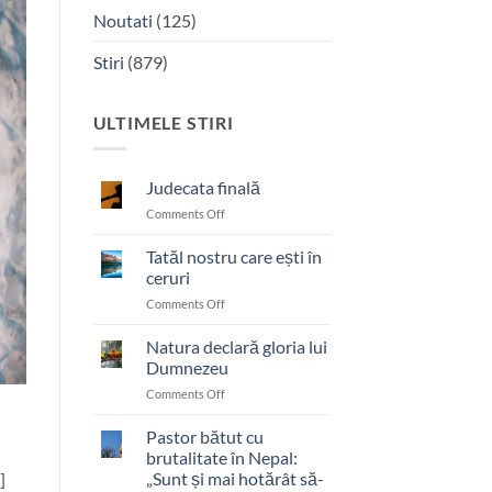
Noutati
(125)
Stiri
(879)
ULTIMELE STIRI
Judecata finală
on
Comments Off
Judecata
finală
Tatăl nostru care ești în
ceruri
on
Comments Off
Tatăl
nostru
Natura declară gloria lui
care
Dumnezeu
ești
on
Comments Off
în
Natura
ceruri
declară
Pastor bătut cu
gloria
brutalitate în Nepal:
lui
„Sunt și mai hotărât să-
]
Dumnezeu