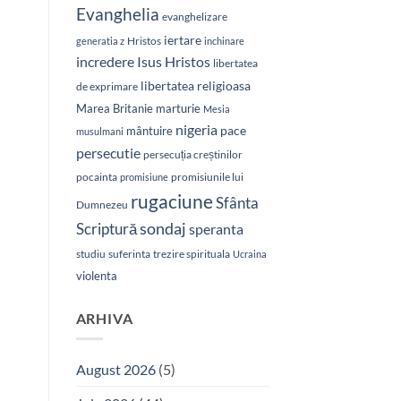
Evanghelia
evanghelizare
iertare
Hristos
generatia z
inchinare
Isus Hristos
incredere
libertatea
libertatea religioasa
de exprimare
Marea Britanie
marturie
Mesia
nigeria
pace
mântuire
musulmani
persecutie
persecuția creștinilor
pocainta
promisiunile lui
promisiune
rugaciune
Sfânta
Dumnezeu
sondaj
Scriptură
speranta
studiu
suferinta
trezire spirituala
Ucraina
violenta
ARHIVA
August 2026
(5)