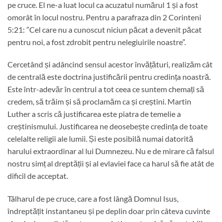
pe cruce. El ne-a luat locul ca acuzatul numărul 1 și a fost
omorât în ​​locul nostru. Pentru a parafraza din 2 Corinteni
5:21: ”Cel care nu a cunoscut niciun păcat a devenit păcat
pentru noi, a fost zdrobit pentru nelegiuirile noastre”.
Cercetând și adâncind sensul acestor învățături, realizăm cât
de centrală este doctrina justificării pentru credința noastră.
Este într-adevăr în centrul a tot ceea ce suntem chemați să
credem, să trăim și să proclamăm ca și creștini. Martin
Luther a scris că justificarea este piatra de temelie a
creștinismului. Justificarea ne deosebește credința de toate
celelalte religii ale lumii. Și este posibilă numai datorită
harului extraordinar al lui Dumnezeu. Nu e de mirare că falsul
nostru simț al dreptății și al evlaviei face ca harul să fie atât de
dificil de acceptat.
Tâlharul de pe cruce, care a fost lângă Domnul Isus,
îndreptățit instantaneu și pe deplin doar prin câteva cuvinte