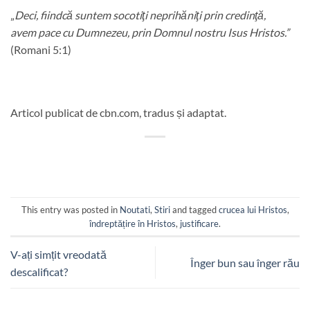
„
Deci, fiindcă suntem socotiţi neprihăniţi prin credinţă,
avem pace cu Dumnezeu, prin Domnul nostru Isus Hristos.”
(Romani 5:1)
Articol publicat de cbn.com, tradus și adaptat.
This entry was posted in
Noutati
,
Stiri
and tagged
crucea lui Hristos
,
îndreptățire în Hristos
,
justificare
.
V-ați simțit vreodată
Înger bun sau înger rău
descalificat?