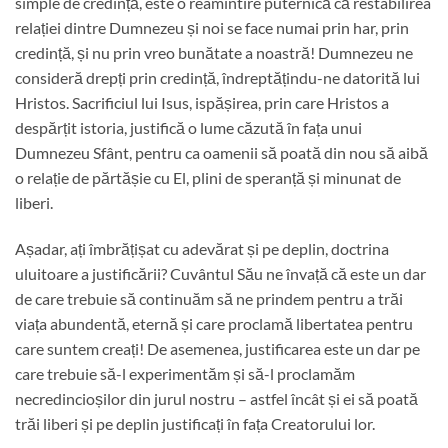
simple de credință, este o reamintire puternică că restabilirea
relației dintre Dumnezeu și noi se face numai prin har, prin
credință, și nu prin vreo bunătate a noastră! Dumnezeu ne
consideră drepți prin credință, îndreptățindu-ne datorită lui
Hristos. Sacrificiul lui Isus, ispășirea, prin care Hristos a
despărțit istoria, justifică o lume căzută în fața unui
Dumnezeu Sfânt, pentru ca oamenii să poată din nou să aibă
o relație de părtășie cu El, plini de speranță și minunat de
liberi.
Așadar, ați îmbrățișat cu adevărat și pe deplin, doctrina
uluitoare a justificării? Cuvântul Său ne învață că este un dar
de care trebuie să continuăm să ne prindem pentru a trăi
viața abundentă, eternă și care proclamă libertatea pentru
care suntem creați! De asemenea, justificarea este un dar pe
care trebuie să-l experimentăm și să-l proclamăm
necredincioșilor din jurul nostru – astfel încât și ei să poată
trăi liberi și pe deplin justificați în fața Creatorului lor.