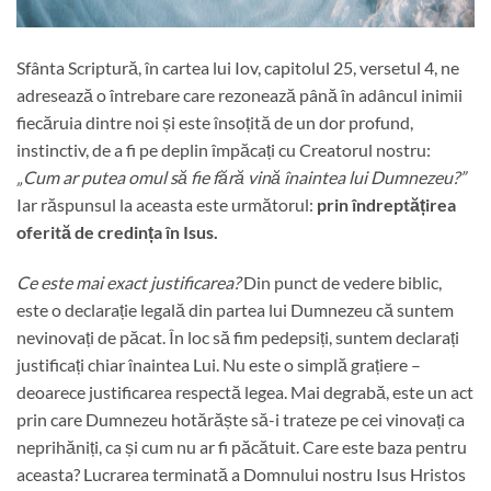
Sfânta Scriptură, în cartea lui Iov, capitolul 25, versetul 4, ne
adresează o întrebare care rezonează până în adâncul inimii
fiecăruia dintre noi și este însoțită de un dor profund,
instinctiv, de a fi pe deplin împăcați cu Creatorul nostru:
„Cum ar putea omul să fie fără vină înaintea lui Dumnezeu?”
Iar răspunsul la aceasta este următorul:
prin îndreptățirea
oferită de credința în Isus.
Ce este mai exact justificarea?
Din punct de vedere biblic,
este o declarație legală din partea lui Dumnezeu că suntem
nevinovați de păcat. În loc să fim pedepsiți, suntem declarați
justificați chiar înaintea Lui. Nu este o simplă grațiere –
deoarece justificarea respectă legea. Mai degrabă, este un act
prin care Dumnezeu hotărăște să-i trateze pe cei vinovați ca
neprihăniți, ca și cum nu ar fi păcătuit. Care este baza pentru
aceasta? Lucrarea terminată a Domnului nostru Isus Hristos