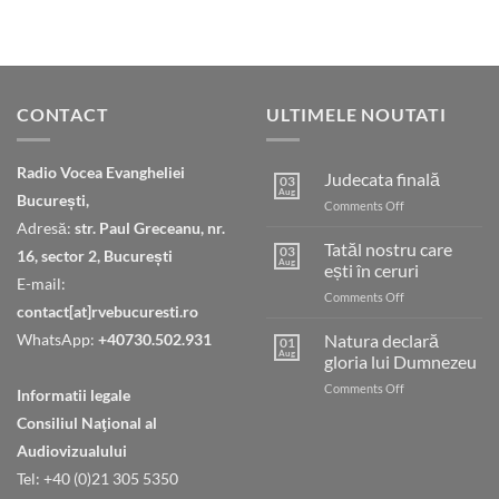
CONTACT
ULTIMELE NOUTATI
Radio Vocea Evangheliei
Judecata finală
03
Aug
București,
on
Comments Off
Judecata
Adresă:
str. Paul Greceanu, nr.
finală
Tatăl nostru care
03
16, sector 2, București
Aug
ești în ceruri
E-mail:
on
Comments Off
contact[at]rvebucuresti.ro
Tatăl
nostru
WhatsApp:
+40730.502.931
Natura declară
01
care
Aug
gloria lui Dumnezeu
ești
on
Comments Off
în
Informatii legale
Natura
ceruri
Consiliul Naţional al
declară
gloria
Audiovizualului
lui
Tel: +40 (0)21 305 5350
Dumnezeu