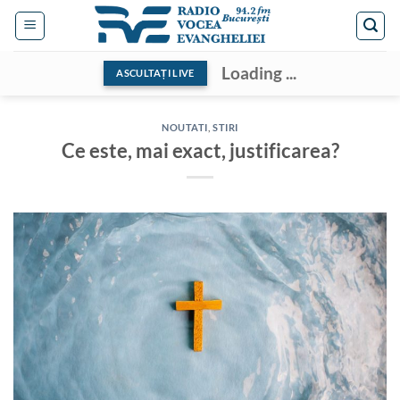
Skip
to
content
Loading ...
ASCULTAȚI LIVE
NOUTATI
,
STIRI
Ce este, mai exact, justificarea?