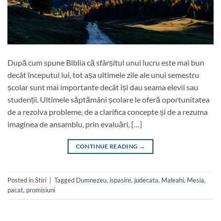
După cum spune Biblia că sfârșitul unui lucru este mai bun
decât începutul lui, tot așa ultimele zile ale unui semestru
școlar sunt mai importante decât își dau seama elevii sau
studenții. Ultimele săptămâni școlare le oferă oportunitatea
de a rezolva probleme, de a clarifica concepte și de a rezuma
imaginea de ansamblu, prin evaluări, […]
CONTINUE READING
→
Posted in
Stiri
|
Tagged
Dumnezeu
,
ispasire
,
judecata
,
Maleahi
,
Mesia
,
pacat
,
promisiuni