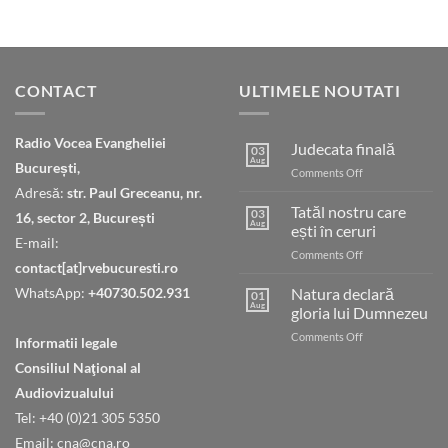
CONTACT
ULTIMELE NOUTATI
Radio Vocea Evangheliei
Judecata finală
03
Aug
București,
on
Comments Off
Judecata
Adresă:
str. Paul Greceanu, nr.
finală
Tatăl nostru care
03
16, sector 2, București
Aug
ești în ceruri
E-mail:
on
Comments Off
contact[at]rvebucuresti.ro
Tatăl
nostru
WhatsApp:
+40730.502.931
Natura declară
01
care
Aug
gloria lui Dumnezeu
ești
on
Comments Off
în
Informatii legale
Natura
ceruri
Consiliul Naţional al
declară
gloria
Audiovizualului
lui
Tel: +40 (0)21 305 5350
Dumnezeu
Email: cna@cna.ro