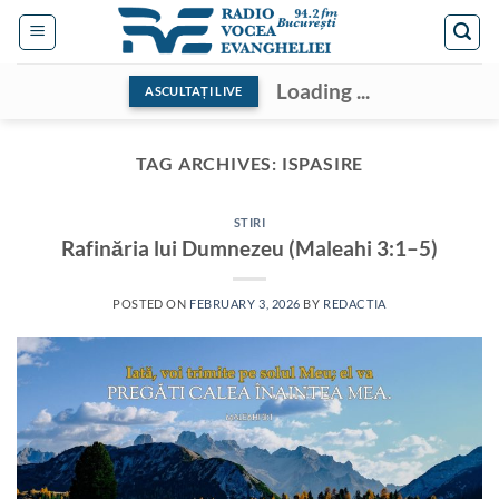
Skip
to
content
Loading ...
ASCULTAȚI LIVE
TAG ARCHIVES:
ISPASIRE
STIRI
Rafinăria lui Dumnezeu (Maleahi 3:1–5)
POSTED ON
FEBRUARY 3, 2026
BY
REDACTIA