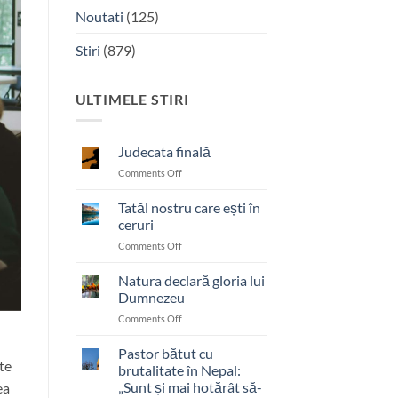
Noutati
(125)
Stiri
(879)
ULTIMELE STIRI
Judecata finală
on
Comments Off
Judecata
finală
Tatăl nostru care ești în
ceruri
on
Comments Off
Tatăl
nostru
Natura declară gloria lui
care
Dumnezeu
ești
on
Comments Off
în
Natura
ceruri
declară
Pastor bătut cu
te
gloria
brutalitate în Nepal:
lui
„Sunt și mai hotărât să-
ea
Dumnezeu