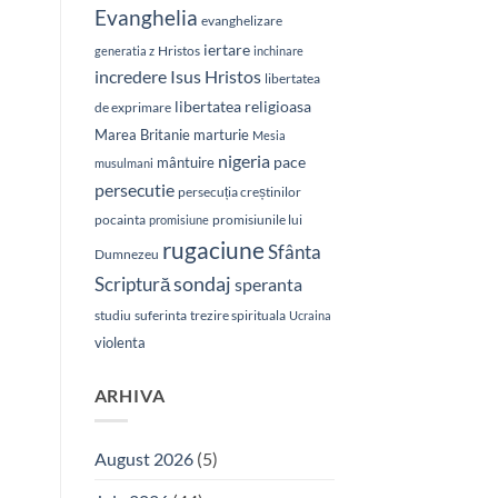
Evanghelia
evanghelizare
iertare
Hristos
generatia z
inchinare
Isus Hristos
incredere
libertatea
libertatea religioasa
de exprimare
Marea Britanie
marturie
Mesia
nigeria
pace
mântuire
musulmani
persecutie
persecuția creștinilor
pocainta
promisiunile lui
promisiune
rugaciune
Sfânta
Dumnezeu
sondaj
Scriptură
speranta
studiu
suferinta
trezire spirituala
Ucraina
violenta
ARHIVA
August 2026
(5)