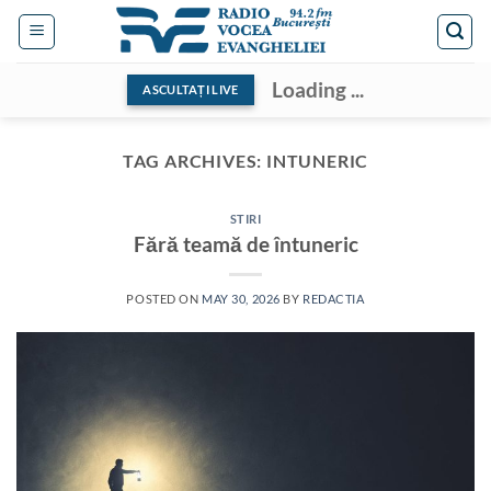
Skip
to
content
Loading ...
ASCULTAȚI LIVE
TAG ARCHIVES:
INTUNERIC
STIRI
Fără teamă de întuneric
POSTED ON
MAY 30, 2026
BY
REDACTIA