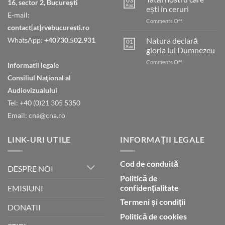
03
16, sector 2, București
Aug
ești în ceruri
E-mail:
on
Comments Off
contact[at]rvebucuresti.ro
Tatăl
nostru
WhatsApp:
+40730.502.931
Natura declară
01
care
Aug
gloria lui Dumnezeu
ești
on
Comments Off
în
Informatii legale
Natura
ceruri
Consiliul Naţional al
declară
gloria
Audiovizualului
lui
Tel: +40 (0)21 305 5350
Dumnezeu
Email: cna@cna.ro
LINK-URI UTILE
INFORMAȚII LEGALE
Cod de conduită
DESPRE NOI
Politică de
confidențialitate
EMISIUNI
Termeni și condiții
DONATII
Politică de cookies