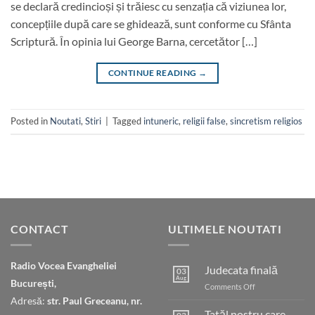
se declară credincioși și trăiesc cu senzația că viziunea lor,
concepțiile după care se ghidează, sunt conforme cu Sfânta
Scriptură. În opinia lui George Barna, cercetător […]
CONTINUE READING
→
Posted in
Noutati
,
Stiri
|
Tagged
intuneric
,
religii false
,
sincretism religios
CONTACT
ULTIMELE NOUTATI
Radio Vocea Evangheliei
Judecata finală
03
Aug
București,
on
Comments Off
Judecata
Adresă:
str. Paul Greceanu, nr.
finală
Tatăl nostru care