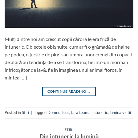
Mulți dintre noi am crescut copii cărora le era frică de
întuneric. Obiectele obișnuite, cum ar fi o grămadă de haine
pe podea, o jucărie de pluș sau umbra unor crengi din copacii
de afară au tendința de a se transforma, fie într-un morman
înfricoșător de lavă, fie în imaginea unui animal fioros, în
mintea […]
CONTINUE READING
→
Posted in
Stiri
|
Tagged
Domnul Isus
,
fara teama
,
intuneric
,
lumina vietii
STIRI
Din întuneric la lumină