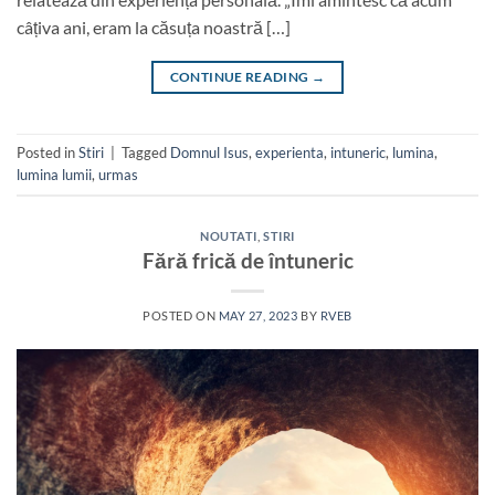
câțiva ani, eram la căsuța noastră […]
CONTINUE READING
→
Posted in
Stiri
|
Tagged
Domnul Isus
,
experienta
,
intuneric
,
lumina
,
lumina lumii
,
urmas
NOUTATI
,
STIRI
Fără frică de întuneric
POSTED ON
MAY 27, 2023
BY
RVEB