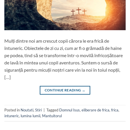
Mulți dintre noi am crescut copii cărora le era frică de
întuneric. Obiectele de zi cu zi, cum ar fi o grămadă de haine
pe podea, tind să se transforme într-o movilă înfricoșătoare
de lavă în mintea unui copil aventuros. Suntem o sursă de
siguranță pentru micuții noștri care vin la noi în toiul nopții,
[…]
CONTINUE READING
→
Posted in
Noutati
,
Stiri
|
Tagged
Domnul Isus
,
eliberare de frica
,
frica
,
intuneric
,
lumina lumii
,
Mantuitorul