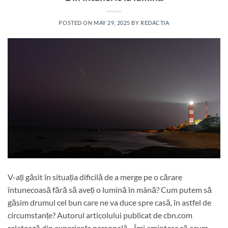
POSTED ON
MAY 29, 2025
BY
REDACTIA
V-ați găsit în situația dificilă de a merge pe o cărare
întunecoasă fără să aveți o lumină în mână? Cum putem să
găsim drumul cel bun care ne va duce spre casă, în astfel de
circumstanțe? Autorul articolului publicat de cbn.com
relatează din experiența personală. „Îmi amintesc că acum