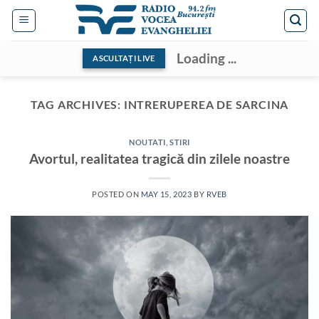
Skip
to
content
Loading ...
ASCULTAȚI LIVE
TAG ARCHIVES:
INTRERUPEREA DE SARCINA
NOUTATI
,
STIRI
Avortul, realitatea tragică din zilele noastre
POSTED ON
MAY 15, 2023
BY
RVEB