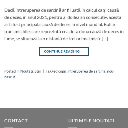
Dacă întreruperea de sarcină ar fi luată în calcul ca și cauză
de deces, în anul 2021, pentru al doilea an consecutiv, acesta
ar fi fost principala cauză de deces la nivel mondial. Bolile
transmisibile, care reprezintă cea de-a doua cauză de deces în
lume, se situează la o distanță de trei ori mai mică. […]
CONTINUE READING
→
Posted in
Noutati
,
Stiri
|
Tagged
copii
,
intreruperea de sarcina
,
nou-
nascut
CONTACT
ULTIMELE NOUTATI