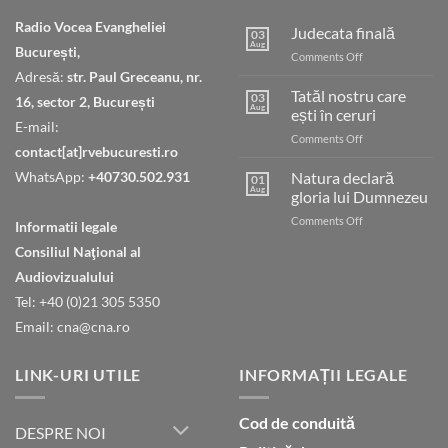
Radio Vocea Evangheliei
Judecata finală
03
Aug
București,
on
Comments Off
Judecata
Adresă:
str. Paul Greceanu, nr.
finală
Tatăl nostru care
03
16, sector 2, București
Aug
ești în ceruri
E-mail:
on
Comments Off
contact[at]rvebucuresti.ro
Tatăl
nostru
WhatsApp:
+40730.502.931
Natura declară
01
care
Aug
gloria lui Dumnezeu
ești
on
Comments Off
în
Informatii legale
Natura
ceruri
Consiliul Naţional al
declară
gloria
Audiovizualului
lui
Tel: +40 (0)21 305 5350
Dumnezeu
Email: cna@cna.ro
LINK-URI UTILE
INFORMAȚII LEGALE
Cod de conduită
DESPRE NOI