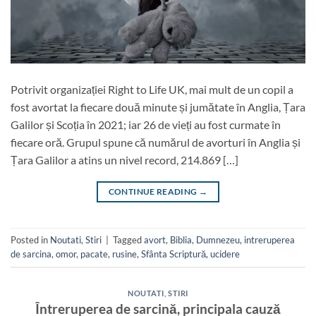
Potrivit organizației Right to Life UK, mai mult de un copil a
fost avortat la fiecare două minute și jumătate în Anglia, Țara
Galilor și Scoția în 2021; iar 26 de vieți au fost curmate în
fiecare oră. Grupul spune că numărul de avorturi în Anglia și
Țara Galilor a atins un nivel record, 214.869 […]
CONTINUE READING
→
Posted in
Noutati
,
Stiri
|
Tagged
avort
,
Biblia
,
Dumnezeu
,
intreruperea
de sarcina
,
omor
,
pacate
,
rusine
,
Sfânta Scriptură
,
ucidere
NOUTATI
,
STIRI
Întreruperea de sarcină, principala cauză