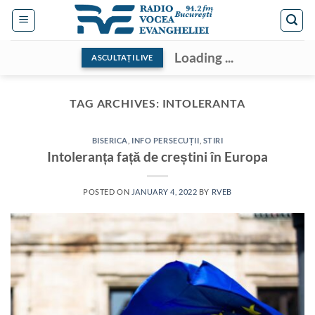
Skip
to
content
Loading ...
ASCULTAȚI LIVE
TAG ARCHIVES:
INTOLERANTA
BISERICA
,
INFO PERSECUȚII
,
STIRI
Intoleranța față de creștini în Europa
POSTED ON
JANUARY 4, 2022
BY
RVEB