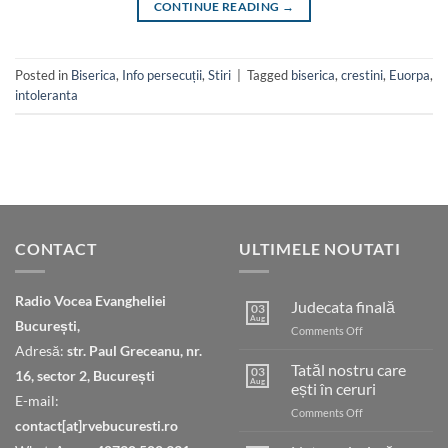
CONTINUE READING
→
Posted in
Biserica
,
Info persecuții
,
Stiri
|
Tagged
biserica
,
crestini
,
Euorpa
,
intoleranta
CONTACT
ULTIMELE NOUTATI
Radio Vocea Evangheliei
Judecata finală
03
Aug
București,
on
Comments Off
Judecata
Adresă:
str. Paul Greceanu, nr.
finală
Tatăl nostru care
03
16, sector 2, București
Aug
ești în ceruri
E-mail:
on
Comments Off
contact[at]rvebucuresti.ro
Tatăl
nostru