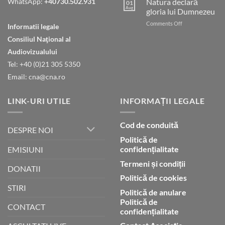
WhatsApp:
+40730.502.931
Natura declară
01
care
Aug
gloria lui Dumnezeu
ești
on
Comments Off
în
Informatii legale
Natura
ceruri
Consiliul Naţional al
declară
gloria
Audiovizualului
lui
Tel: +40 (0)21 305 5350
Dumnezeu
Email: cna@cna.ro
LINK-URI UTILE
INFORMAȚII LEGALE
Cod de conduită
DESPRE NOI
Politică de
confidențialitate
EMISIUNI
Termeni și condiții
DONATII
Politică de cookies
STIRI
Politică de anulare
Politică de
CONTACT
confidențialitate