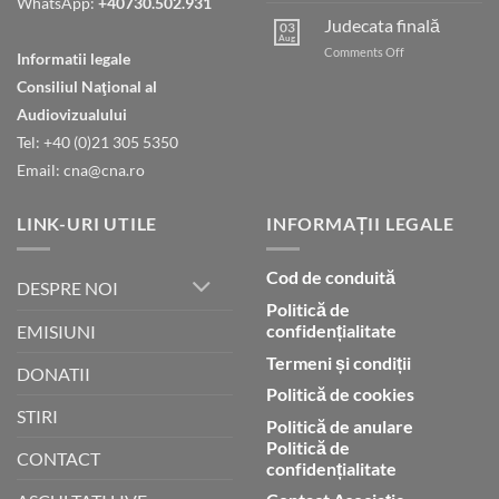
WhatsApp:
+40730.502.931
cu
Judecata finală
03
Dumnezeu
Aug
on
Comments Off
Informatii legale
prin
Judecata
credință
Consiliul Naţional al
finală
Audiovizualului
Tel: +40 (0)21 305 5350
Email: cna@cna.ro
LINK-URI UTILE
INFORMAȚII LEGALE
Cod de conduită
DESPRE NOI
Politică de
confidențialitate
EMISIUNI
Termeni și condiții
DONATII
Politică de cookies
STIRI
Politică de anulare
Politică de
CONTACT
confidențialitate