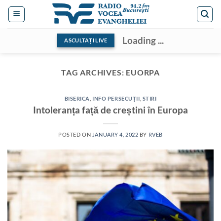
Skip
to
content
Loading ...
ASCULTAȚI LIVE
TAG ARCHIVES:
EUORPA
BISERICA
,
INFO PERSECUȚII
,
STIRI
Intoleranța față de creștini în Europa
POSTED ON
JANUARY 4, 2022
BY
RVEB