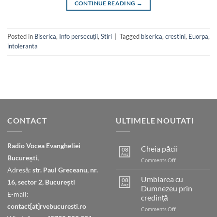
CONTINUE READING
→
Posted in
Biserica
,
Info persecuții
,
Stiri
|
Tagged
biserica
,
crestini
,
Euorpa
,
intoleranta
CONTACT
ULTIMELE NOUTATI
Radio Vocea Evangheliei
Cheia păcii
08
Aug
București,
on
Comments Off
Cheia
Adresă:
str. Paul Greceanu, nr.
păcii
Umblarea cu
08
16, sector 2, București
Aug
Dumnezeu prin
E-mail:
credință
contact[at]rvebucuresti.ro
on
Comments Off
Umblarea