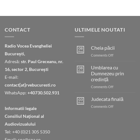
CONTACT
ULTIMELE NOUTATI
Radio Vocea Evangheliei
Cheia păcii
08
Aug
București,
on
Comments Off
Cheia
Adresă:
str. Paul Greceanu, nr.
păcii
Umblarea cu
08
16, sector 2, București
Aug
Dumnezeu prin
E-mail:
credință
contact[at]rvebucuresti.ro
on
Comments Off
Umblarea
WhatsApp:
+40730.502.931
cu
Judecata finală
03
Dumnezeu
Aug
on
Comments Off
Informatii legale
prin
Judecata
credință
Consiliul Naţional al
finală
Audiovizualului
Tel: +40 (0)21 305 5350
Email: cna@cna.ro