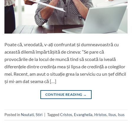
Poate că, vreodată, v-ați confruntat și dumneavoastră cu
această dilemă împărtășită de cineva: ”Se pare că
provocările de la locul de muncă tind să scoată la iveală
diferențele dintre credința mea și lipsa de credință a colegilor
mei. Recent, am avut o situație grea la serviciu cu un șef dificil
și mi-am dat seama că […]
CONTINUE READING
→
Posted in
Noutati
,
Stiri
|
Tagged
Cristos
,
Evanghelia
,
Hristos
,
Iisus
,
Isus