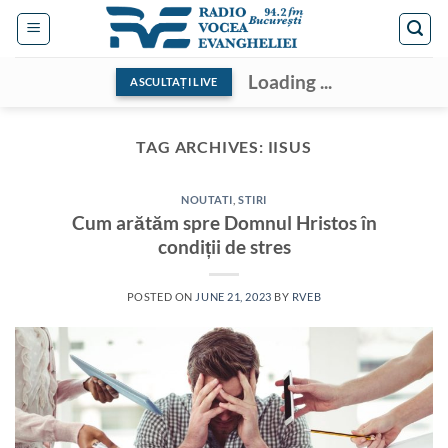
Skip
to
content
Loading ...
ASCULTAȚI LIVE
TAG ARCHIVES:
IISUS
NOUTATI
,
STIRI
Cum arătăm spre Domnul Hristos în
condiții de stres
POSTED ON
JUNE 21, 2023
BY
RVEB