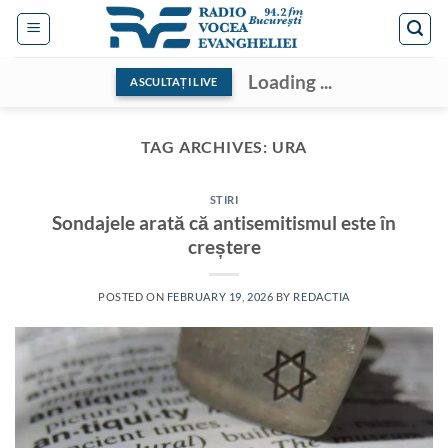
Skip
to
content
Loading ...
ASCULTAȚI LIVE
TAG ARCHIVES:
URA
STIRI
Sondajele arată că antisemitismul este în
creștere
POSTED ON
FEBRUARY 19, 2026
BY
REDACTIA