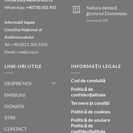
Tatăl
nostru
WhatsApp:
+40730.502.931
Natura declară
01
care
Aug
gloria lui Dumnezeu
ești
on
Comments Off
în
Informatii legale
Natura
ceruri
Consiliul Naţional al
declară
gloria
Audiovizualului
lui
Tel: +40 (0)21 305 5350
Dumnezeu
Email: cna@cna.ro
LINK-URI UTILE
INFORMAȚII LEGALE
Cod de conduită
DESPRE NOI
Politică de
confidențialitate
EMISIUNI
Termeni și condiții
DONATII
Politică de cookies
STIRI
Politică de anulare
Politică de
CONTACT
confidențialitate