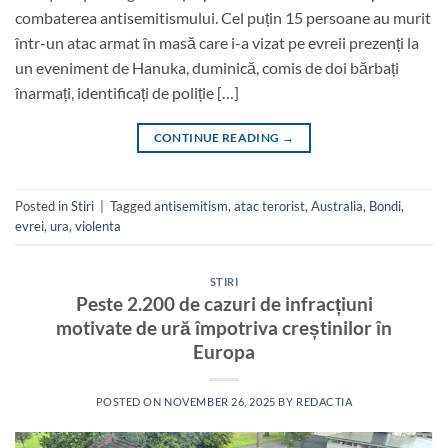
combaterea antisemitismului. Cel puțin 15 persoane au murit
într-un atac armat în masă care i-a vizat pe evreii prezenți la
un eveniment de Hanuka, duminică, comis de doi bărbați
înarmați, identificați de poliție […]
CONTINUE READING
→
Posted in
Stiri
|
Tagged
antisemitism
,
atac terorist
,
Australia
,
Bondi
,
evrei
,
ura
,
violenta
STIRI
Peste 2.200 de cazuri de infracțiuni
motivate de ură împotriva creștinilor în
Europa
POSTED ON
NOVEMBER 26, 2025
BY
REDACTIA