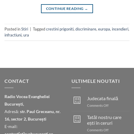
CONTINUE READING
→
Posted in
Stiri
|
Tagged
crestini prigoniti
,
discriminare
,
europa
,
incendieri
,
infractiuni
,
ura
CONTACT
ULTIMELE NOUTATI
Radio Vocea Evangheliei
Judecata finală
03
Aug
București,
on
Comments Off
Judecata
Adresă:
str. Paul Greceanu, nr.
finală
Tatăl nostru care
03
16, sector 2, București
Aug
ești în ceruri
E-mail:
on
Comments Off
contact[at]rvebucuresti.ro