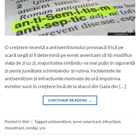
O creștere recentă a antisemitismului provoacă frică pe
scară largă și îi determină pe evreii americani să își modifice
viața de zi cu zi, majoritatea simțindu-se mai puțin în siguranță
și peste jumătate schimbându-și rutina. Incidentele de
antisemitism și infracțiunile motivate de ură împotriva
evreilor sunt în creștere încă de la atacul din Gaza din […]
CONTINUE READING
→
Posted in
Stiri
|
Tagged
antisemitism
,
evrei americani
,
infractiuni
,
musulmani
,
sondaj
,
ura