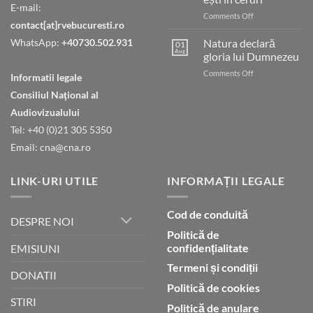
E-mail:
on
Comments Off
contact[at]rvebucuresti.ro
Tatăl
nostru
WhatsApp:
+40730.502.931
Natura declară
01
care
Aug
gloria lui Dumnezeu
ești
on
Comments Off
în
Informatii legale
Natura
ceruri
Consiliul Naţional al
declară
gloria
Audiovizualului
lui
Tel: +40 (0)21 305 5350
Dumnezeu
Email: cna@cna.ro
LINK-URI UTILE
INFORMAȚII LEGALE
Cod de conduită
DESPRE NOI
Politică de
confidențialitate
EMISIUNI
Termeni și condiții
DONATII
Politică de cookies
STIRI
Politică de anulare