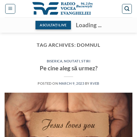
Skip
to
content
Loading ...
ASCULTAȚI LIVE
TAG ARCHIVES:
DOMNUL
BISERICA
,
NOUTATI
,
STIRI
Pe cine aleg să urmez?
POSTED ON
MARCH 9, 2023
BY
RVEB