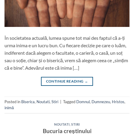
În societatea actuală, lumea spune tot mai des faptul că a-ți
urma inima e un lucru bun. Cu fiecare decizie pe care o luăm,
indiferent dacă alegem o facultate, o carieră, o casă, un soț
sau o soție, chiar și o biserică, vrem să alegem ceea ce „simțim
că e bine”. Adevărul este că inima […]
CONTINUE READING
→
Posted in
Biserica
,
Noutati
,
Stiri
|
Tagged
Domnul
,
Dumnezeu
,
Hristos
,
inimă
NOUTATI
,
STIRI
Bucuria creștinului