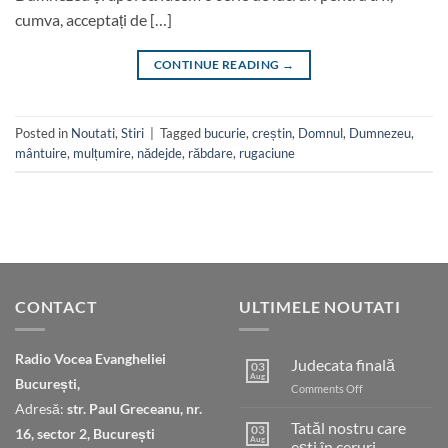
cumva, acceptați de […]
CONTINUE READING
→
Posted in
Noutati
,
Stiri
|
Tagged
bucurie
,
creștin
,
Domnul
,
Dumnezeu
,
mântuire
,
mulțumire
,
nădejde
,
răbdare
,
rugaciune
CONTACT
ULTIMELE NOUTATI
Radio Vocea Evangheliei
Judecata finală
03
Aug
București,
on
Comments Off
Judecata
Adresă:
str. Paul Greceanu, nr.
finală
Tatăl nostru care
03
16, sector 2, București
Aug
ești în ceruri