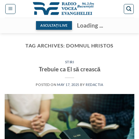
Skip
to
content
Loading ...
ASCULTAȚI LIVE
TAG ARCHIVES:
DOMNUL HRISTOS
STIRI
Trebuie ca El să crească
POSTED ON
MAY 17, 2025
BY
REDACTIA