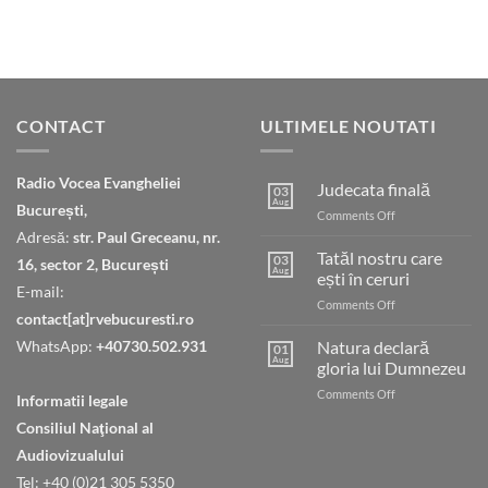
CONTACT
ULTIMELE NOUTATI
Radio Vocea Evangheliei
Judecata finală
03
Aug
București,
on
Comments Off
Judecata
Adresă:
str. Paul Greceanu, nr.
finală
Tatăl nostru care
03
16, sector 2, București
Aug
ești în ceruri
E-mail:
on
Comments Off
contact[at]rvebucuresti.ro
Tatăl
nostru
WhatsApp:
+40730.502.931
Natura declară
01
care
Aug
gloria lui Dumnezeu
ești
on
Comments Off
în
Informatii legale
Natura
ceruri
Consiliul Naţional al
declară
gloria
Audiovizualului
lui
Tel: +40 (0)21 305 5350
Dumnezeu