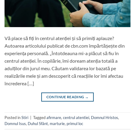
Vă place să fiți în centrul atenției și să primiți aplauze?
Autoarea articolului publicat de cbn.com împărtășește din
experiența personală. „Întotdeauna mi-a plăcut să fiu în
centrul atenției. În copilărie, îmi doream atenția totală a
adulților din jurul meu. Căutam validarea lor bazată pe
realizările mele și am descoperit că reacțiile lor îmi afectau
încrederea […]
CONTINUE READING
→
Posted in
Stiri
|
Tagged
afirmare
,
centrul atentiei
,
Domnul Hristos
,
Domnul Isus
,
Duhul Sfânt
,
marturie
,
primul loc