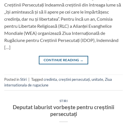
Creștinii Persecutați îndeamnă creștinii din întreaga lume să
„își amintească și să îi apere pe cei care le împărtășesc
credința, dar nu și libertatea”. Pentru încă un an, Comisia
pentru Libertate Religioasă (RLC) a Alianței Evanghelice
Mondiale (WEA) organizează Ziua Internațională de
Rugăciune pentru Creștinii Persecutați (IDOP), îndemnând
[…]
CONTINUE READING
→
Posted in
Stiri
|
Tagged
credinta
,
creștini persecutați
,
unitate
,
Ziua
internationala de rugaciune
STIRI
Deputat laburist vorbește pentru creștinii
persecutați