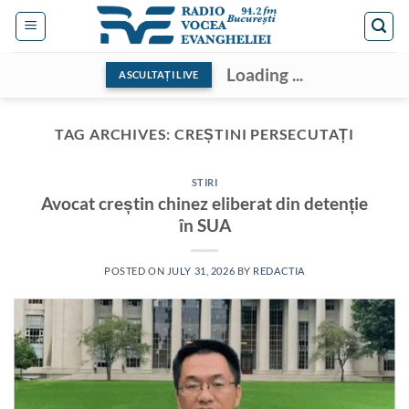
Skip
to
content
Loading ...
ASCULTAȚI LIVE
TAG ARCHIVES:
CREȘTINI PERSECUTAȚI
STIRI
Avocat creștin chinez eliberat din detenție
în SUA
POSTED ON
JULY 31, 2026
BY
REDACTIA