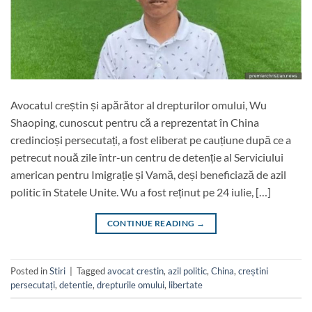
Avocatul creștin și apărător al drepturilor omului, Wu
Shaoping, cunoscut pentru că a reprezentat în China
credincioși persecutați, a fost eliberat pe cauțiune după ce a
petrecut nouă zile într-un centru de detenție al Serviciului
american pentru Imigrație și Vamă, deși beneficiază de azil
politic în Statele Unite. Wu a fost reținut pe 24 iulie, […]
CONTINUE READING
→
Posted in
Stiri
|
Tagged
avocat crestin
,
azil politic
,
China
,
creștini
persecutați
,
detentie
,
drepturile omului
,
libertate