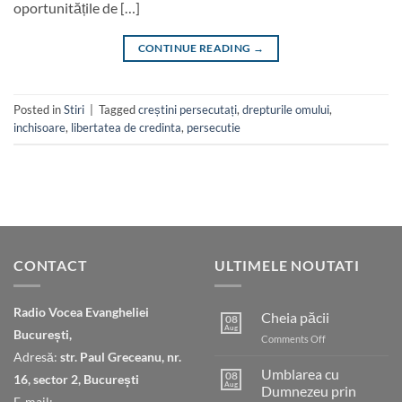
oportunitățile de […]
CONTINUE READING
→
Posted in
Stiri
|
Tagged
creștini persecutați
,
drepturile omului
,
inchisoare
,
libertatea de credinta
,
persecutie
CONTACT
ULTIMELE NOUTATI
Radio Vocea Evangheliei
Cheia păcii
08
Aug
București,
on
Comments Off
Cheia
Adresă:
str. Paul Greceanu, nr.
păcii
Umblarea cu
08
16, sector 2, București
Aug
Dumnezeu prin
E-mail: