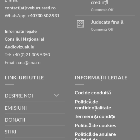
credință
contact[at]rvebucuresti.ro
on
Comments Off
Umblarea
WhatsApp:
+40730.502.931
cu
Judecata finală
03
Dumnezeu
Aug
on
Comments Off
Informatii legale
prin
Judecata
credință
Consiliul Naţional al
finală
Audiovizualului
Tel: +40 (0)21 305 5350
Email: cna@cna.ro
LINK-URI UTILE
INFORMAȚII LEGALE
Cod de conduită
DESPRE NOI
Politică de
confidențialitate
EMISIUNI
Termeni și condiții
DONATII
Politică de cookies
STIRI
Politică de anulare
Politică de