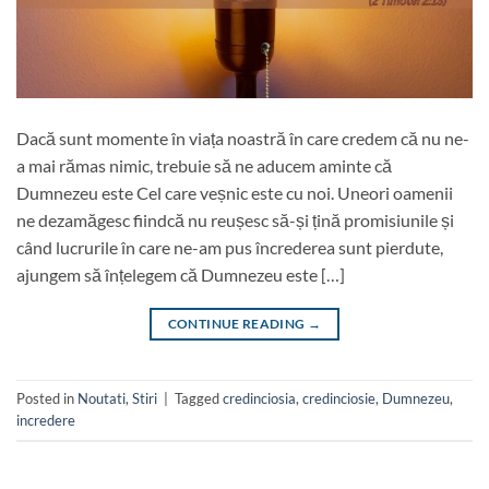
Dacă sunt momente în viața noastră în care credem că nu ne-
a mai rămas nimic, trebuie să ne aducem aminte că
Dumnezeu este Cel care veșnic este cu noi. Uneori oamenii
ne dezamăgesc fiindcă nu reușesc să-și țină promisiunile și
când lucrurile în care ne-am pus încrederea sunt pierdute,
ajungem să înțelegem că Dumnezeu este […]
CONTINUE READING
→
Posted in
Noutati
,
Stiri
|
Tagged
credinciosia
,
credinciosie
,
Dumnezeu
,
incredere