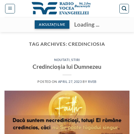
Skip
to
content
Loading ...
ASCULTAȚI LIVE
TAG ARCHIVES:
CREDINCIOSIA
NOUTATI
,
STIRI
Credincioșia lui Dumnezeu
POSTED ON
APRIL 27, 2023
BY
RVEB