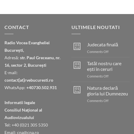
CONTACT
ULTIMELE NOUTATI
Radio Vocea Evangheliei
Judecata finală
03
Aug
București,
on
Comments Off
Judecata
Adresă:
str. Paul Greceanu, nr.
finală
Tatăl nostru care
03
16, sector 2, București
Aug
ești în ceruri
E-mail:
on
Comments Off
contact[at]rvebucuresti.ro
Tatăl
nostru
WhatsApp:
+40730.502.931
Natura declară
01
care
Aug
gloria lui Dumnezeu
ești
on
Comments Off
în
Informatii legale
Natura
ceruri
Consiliul Naţional al
declară
gloria
Audiovizualului
lui
Tel: +40 (0)21 305 5350
Dumnezeu
Email: cna@cna.ro