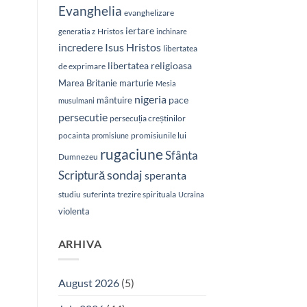
Evanghelia
evanghelizare
iertare
Hristos
generatia z
inchinare
Isus Hristos
incredere
libertatea
libertatea religioasa
de exprimare
Marea Britanie
marturie
Mesia
nigeria
pace
mântuire
musulmani
persecutie
persecuția creștinilor
pocainta
promisiunile lui
promisiune
rugaciune
Sfânta
Dumnezeu
sondaj
Scriptură
speranta
studiu
suferinta
trezire spirituala
Ucraina
violenta
ARHIVA
August 2026
(5)