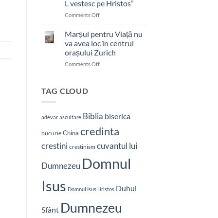
L vestesc pe Hristos”
on
Comments Off
Pastor
bătut
Marșul pentru Viață nu
cu
va avea loc în centrul
brutalitate
orașului Zurich
în
on
Comments Off
Nepal:
Marșul
„Sunt
pentru
și
Viață
mai
TAG CLOUD
nu
hotărât
va
să-
avea
L
Biblia
biserica
adevar
ascultare
loc
vestesc
credinta
în
pe
China
bucurie
centrul
Hristos”
crestini
cuvantul lui
orașului
crestinism
Zurich
Domnul
Dumnezeu
Isus
Duhul
Domnul Isus Hristos
Dumnezeu
Sfânt