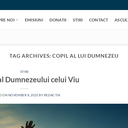
PRE NOI
EMISIUNI
DONATII
STIRI
CONTACT
ASCULT
TAG ARCHIVES:
COPIL AL LUI DUMNEZEU
STIRI
al Dumnezeului celui Viu
D ON
NOVEMBER 8, 2025
BY
REDACTIA