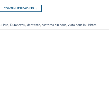
CONTINUE READING
→
l Isus
,
Dumnezeu
,
identitate
,
nasterea din noua
,
viata noua in Hristos