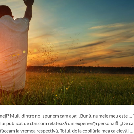
neți? Mulți dintre noi spunem cam așa: „Bună, numele meu este … ”
lui publicat de cbn.com relatează din experiența personală. „De c
făceam la vremea respectivă. Totul, de la copilăria mea ca elevă […