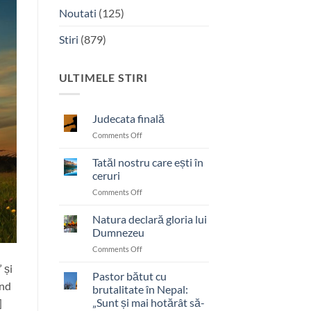
Noutati
(125)
Stiri
(879)
ULTIMELE STIRI
Judecata finală
on
Comments Off
Judecata
finală
Tatăl nostru care ești în
ceruri
on
Comments Off
Tatăl
nostru
Natura declară gloria lui
care
Dumnezeu
ești
on
Comments Off
în
Natura
ceruri
 și
declară
Pastor bătut cu
ând
gloria
brutalitate în Nepal:
lui
„Sunt și mai hotărât să-
]
Dumnezeu