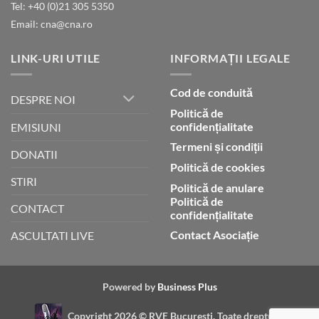
Tel: +40 (0)21 305 5350
Dumnezeu
Email: cna@cna.ro
LINK-URI UTILE
INFORMAȚII LEGALE
Cod de conduită
DESPRE NOI
Politică de
confidențialitate
EMISIUNI
Termeni și condiții
DONATII
Politică de cookies
STIRI
Politică de anulare
Politică de
CONTACT
confidențialitate
Contact Asociație
ASCULTATI LIVE
Powered by
Business Plus
Copyright 2026 ©
RVE Bucuresti. Toate drepturile