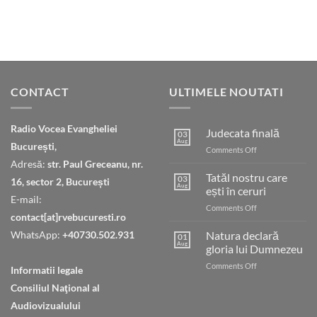
CONTACT
ULTIMELE NOUTATI
Radio Vocea Evangheliei
Judecata finală
03
Aug
București,
on
Comments Off
Judecata
Adresă:
str. Paul Greceanu, nr.
finală
Tatăl nostru care
03
16, sector 2, București
Aug
ești în ceruri
E-mail:
on
Comments Off
contact[at]rvebucuresti.ro
Tatăl
nostru
WhatsApp:
+40730.502.931
Natura declară
01
care
Aug
gloria lui Dumnezeu
ești
on
Comments Off
în
Informatii legale
Natura
ceruri
Consiliul Naţional al
declară
gloria
Audiovizualului
lui