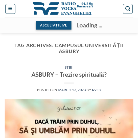
Skip
to
content
Loading ...
ASCULTAȚI LIVE
TAG ARCHIVES:
CAMPUSUL UNIVERSITĂȚII
ASBURY
STIRI
ASBURY – Trezire spirituală?
POSTED ON
MARCH 13, 2023
BY
RVEB