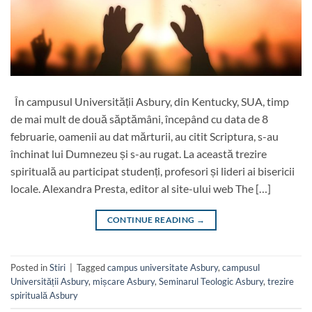
În campusul Universității Asbury, din Kentucky, SUA, timp
de mai mult de două săptămâni, începând cu data de 8
februarie, oamenii au dat mărturii, au citit Scriptura, s-au
închinat lui Dumnezeu și s-au rugat. La această trezire
spirituală au participat studenți, profesori și lideri ai bisericii
locale. Alexandra Presta, editor al site-ului web The […]
CONTINUE READING
→
Posted in
Stiri
|
Tagged
campus universitate Asbury
,
campusul
Universității Asbury
,
mișcare Asbury
,
Seminarul Teologic Asbury
,
trezire
spirituală Asbury