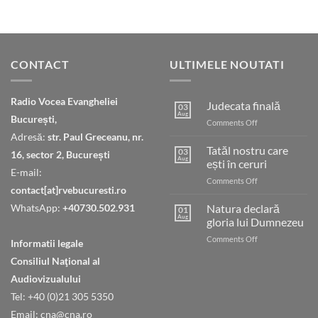
CONTACT
ULTIMELE NOUTATI
Radio Vocea Evangheliei
Judecata finală
03
Aug
București,
on
Comments Off
Judecata
Adresă:
str. Paul Greceanu, nr.
finală
Tatăl nostru care
03
16, sector 2, București
Aug
ești în ceruri
E-mail:
on
Comments Off
contact[at]rvebucuresti.ro
Tatăl
nostru
WhatsApp:
+40730.502.931
Natura declară
01
care
Aug
gloria lui Dumnezeu
ești
on
Comments Off
în
Informatii legale
Natura
ceruri
Consiliul Naţional al
declară
gloria
Audiovizualului
lui
Tel: +40 (0)21 305 5350
Dumnezeu
Email: cna@cna.ro