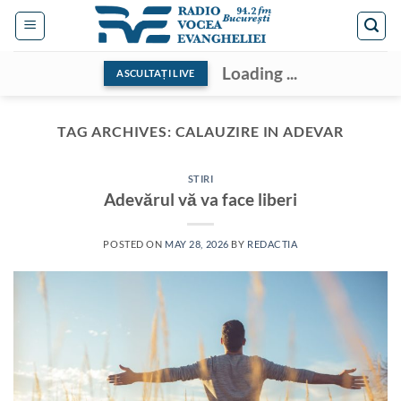
Skip
to
content
Loading ...
ASCULTAȚI LIVE
TAG ARCHIVES:
CALAUZIRE IN ADEVAR
STIRI
Adevărul vă va face liberi
POSTED ON
MAY 28, 2026
BY
REDACTIA