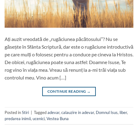
Ați auzit vreodată de „rugăciunea păcătosului”? Nu se
găsește în Sfânta Scriptură, dar este o rugăciune introductivă
pe care mulți o folosesc pentru a conduce pe cineva la Hristos.
De obicei, rugăciunea poate suna astfel: Doamne Isuse, Te
rog vino în viața mea. Vreau să renunț la a-mi trăi viața sub
controlul meu. Vino acum […]
CONTINUE READING
→
Posted in
Stiri
|
Tagged
adevar
,
calauzire in adevar
,
Domnul Isus
,
liber
,
predarea inimii
,
ucenici
,
Vestea Buna