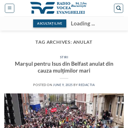
Skip
to
content
Loading ...
ASCULTAȚI LIVE
TAG ARCHIVES:
ANULAT
STIRI
Marșul pentru Isus din Belfast anulat din
cauza mulțimilor mari
POSTED ON
JUNE 9, 2025
BY
REDACTIA