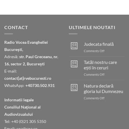
CONTACT
ULTIMELE NOUTATI
Radio Vocea Evangheliei
Judecata finală
03
Aug
București,
on
Comments Off
Judecata
Adresă:
str. Paul Greceanu, nr.
finală
Tatăl nostru care
03
16, sector 2, București
Aug
ești în ceruri
E-mail:
on
Comments Off
contact[at]rvebucuresti.ro
Tatăl
nostru
WhatsApp:
+40730.502.931
Natura declară
01
care
Aug
gloria lui Dumnezeu
ești
on
Comments Off
în
Informatii legale
Natura
ceruri
Consiliul Naţional al
declară
gloria
Audiovizualului
lui
Tel: +40 (0)21 305 5350
Dumnezeu
Email: cna@cna.ro