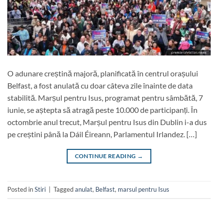
O adunare creștină majoră, planificată în centrul orașului
Belfast, a fost anulată cu doar câteva zile înainte de data
stabilită. Marșul pentru Isus, programat pentru sâmbătă, 7
iunie, se aștepta să atragă peste 10.000 de participanți. În
octombrie anul trecut, Marșul pentru Isus din Dublin i-a dus
pe creștini până la Dáil Éireann, Parlamentul Irlandez. […]
CONTINUE READING
→
Posted in
Stiri
|
Tagged
anulat
,
Belfast
,
marsul pentru Isus