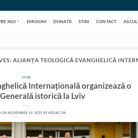
PRE NOI
EMISIUNI
DONATII
STIRI
CONTACT
ASCULT
VES:
ALIANȚA TEOLOGICĂ EVANGHELICĂ INTE
STIRI
nghelică Internațională organizează o
enerală istorică la Lviv
D ON
NOVEMBER 19, 2025
BY
REDACTIA