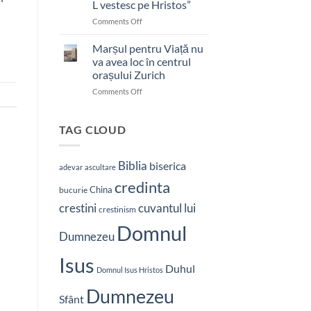
L vestesc pe Hristos”
on
Comments Off
Pastor
bătut
Marșul pentru Viață nu
cu
va avea loc în centrul
brutalitate
orașului Zurich
în
on
Comments Off
Nepal:
Marșul
„Sunt
pentru
și
Viață
mai
TAG CLOUD
nu
hotărât
va
să-
avea
L
Biblia
biserica
adevar
ascultare
loc
vestesc
credinta
în
pe
China
bucurie
centrul
Hristos”
crestini
cuvantul lui
orașului
crestinism
Zurich
Domnul
Dumnezeu
Isus
Duhul
Domnul Isus Hristos
Dumnezeu
Sfânt