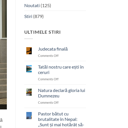
Noutati
(125)
Stiri
(879)
ULTIMELE STIRI
Judecata finală
on
Comments Off
Judecata
finală
Tatăl nostru care ești în
ceruri
on
Comments Off
Tatăl
nostru
Natura declară gloria lui
care
Dumnezeu
ești
on
Comments Off
în
Natura
ceruri
declară
Pastor bătut cu
gloria
brutalitate în Nepal:
ță
lui
„Sunt și mai hotărât să-
l
Dumnezeu