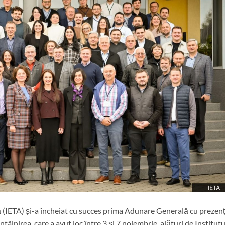
ă (IETA) și-a încheiat cu succes prima Adunare Generală cu prezen
Întâlnirea, care a avut loc între 3 și 7 noiembrie, alături de Institutu