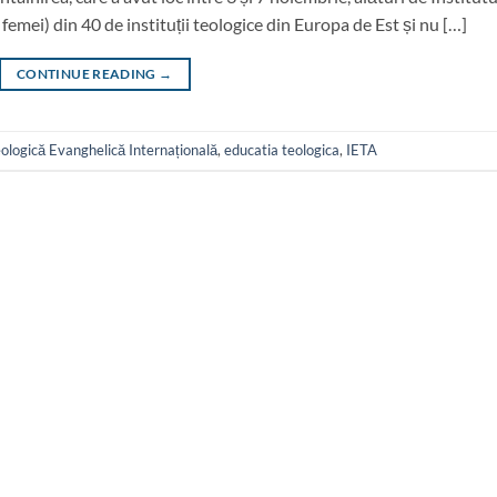
 femei) din 40 de instituții teologice din Europa de Est și nu […]
CONTINUE READING
→
eologică Evanghelică Internațională
,
educatia teologica
,
IETA