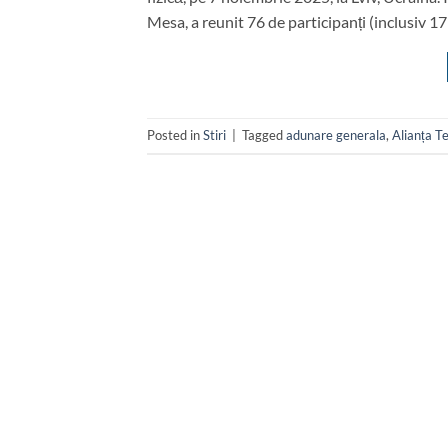
Mesa, a reunit 76 de participanți (inclusiv 17
Posted in
Stiri
|
Tagged
adunare generala
,
Alianța T