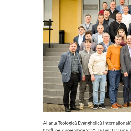
Alianța Teologică Evanghelică Internațional
fizică, pe 7 noiembrie 2025, la Lviv, Ucraina. 