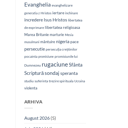
Evanghelia
evanghelizare
iertare
Hristos
generatia z
inchinare
Isus Hristos
incredere
libertatea
libertatea religioasa
de exprimare
Marea Britanie
marturie
Mesia
nigeria
pace
mântuire
musulmani
persecutie
persecuția creștinilor
pocainta
promisiunile lui
promisiune
rugaciune
Sfânta
Dumnezeu
sondaj
Scriptură
speranta
studiu
suferinta
trezire spirituala
Ucraina
violenta
ARHIVA
August 2026
(5)