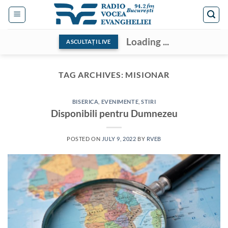
Skip
to
content
Loading ...
ASCULTAȚI LIVE
TAG ARCHIVES:
MISIONAR
BISERICA
,
EVENIMENTE
,
STIRI
Disponibili pentru Dumnezeu
POSTED ON
JULY 9, 2022
BY
RVEB