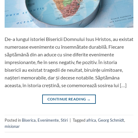
De-a lungul istoriei Bisericii Domnului Isus Hristos, au existat
numeroase evenimente cu însemnătate durabilă. Fiecare
săptămână din an aduce cu sine diferite evenimente
impresionante, fie în sens negativ, fie pozitiv. În istoria
bisericii au existat tragedii de neuitat, biruințe uimitoare,
nașteri memorabile, dar și decese notabile. Săptămâna
aceasta, în istoria creștină, se comemorează sosirea lui […]
CONTINUE READING
→
Posted in
Biserica
,
Evenimente
,
Stiri
|
Tagged
africa
,
Georg Schmidt
,
misionar