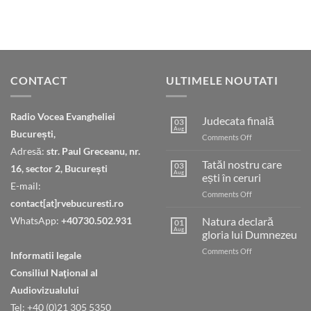
CONTACT
ULTIMELE NOUTATI
Radio Vocea Evangheliei
Judecata finală
03
Aug
București,
on
Comments Off
Judecata
Adresă:
str. Paul Greceanu, nr.
finală
Tatăl nostru care
03
16, sector 2, București
Aug
ești în ceruri
E-mail:
on
Comments Off
contact[at]rvebucuresti.ro
Tatăl
nostru
WhatsApp:
+40730.502.931
Natura declară
01
care
Aug
gloria lui Dumnezeu
ești
on
Comments Off
în
Informatii legale
Natura
ceruri
Consiliul Naţional al
declară
gloria
Audiovizualului
lui
Tel: +40 (0)21 305 5350
Dumnezeu