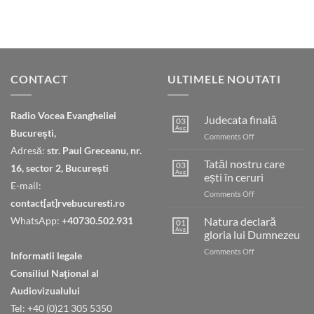
CONTACT
ULTIMELE NOUTATI
Radio Vocea Evangheliei
Judecata finală
03
Aug
București,
on
Comments Off
Judecata
Adresă:
str. Paul Greceanu, nr.
finală
Tatăl nostru care
03
16, sector 2, București
Aug
ești în ceruri
E-mail:
on
Comments Off
contact[at]rvebucuresti.ro
Tatăl
nostru
WhatsApp:
+40730.502.931
Natura declară
01
care
Aug
gloria lui Dumnezeu
ești
on
Comments Off
în
Informatii legale
Natura
ceruri
Consiliul Naţional al
declară
gloria
Audiovizualului
lui
Tel: +40 (0)21 305 5350
Dumnezeu