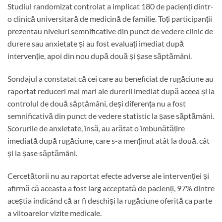
Studiul randomizat controlat a implicat 180 de pacienți dintr-
o clinică universitară de medicină de familie. Toți participanții
prezentau niveluri semnificative din punct de vedere clinic de
durere sau anxietate și au fost evaluați imediat după
intervenție, apoi din nou după două și șase săptămâni.
Sondajul a constatat că cei care au beneficiat de rugăciune au
raportat reduceri mai mari ale durerii imediat după aceea și la
controlul de două săptămâni, deși diferența nu a fost
semnificativă din punct de vedere statistic la șase săptămâni.
Scorurile de anxietate, însă, au arătat o îmbunătățire
imediată după rugăciune, care s-a menținut atât la două, cât
și la șase săptămâni.
Cercetătorii nu au raportat efecte adverse ale intervenției și
afirmă că aceasta a fost larg acceptată de pacienți, 97% dintre
aceștia indicând că ar fi deschiși la rugăciune oferită ca parte
a viitoarelor vizite medicale.