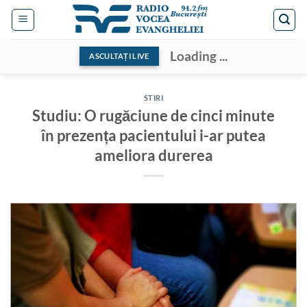
Skip
to
content
Loading ...
ASCULTAȚI LIVE
STIRI
Studiu: O rugăciune de cinci minute
în prezența pacientului i-ar putea
ameliora durerea