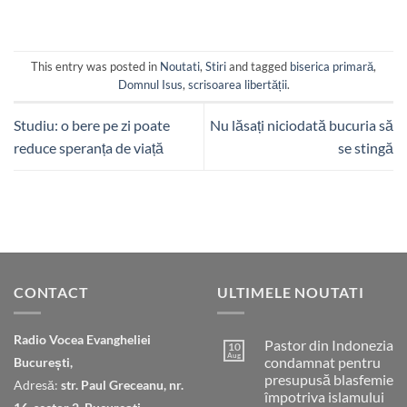
This entry was posted in
Noutati
,
Stiri
and tagged
biserica primară
,
Domnul Isus
,
scrisoarea libertății
.
Studiu: o bere pe zi poate
Nu lăsați niciodată bucuria să
reduce speranța de viață
se stingă
CONTACT
ULTIMELE NOUTATI
Radio Vocea Evangheliei
Pastor din Indonezia
10
Aug
condamnat pentru
București,
presupusă blasfemie
Adresă:
str. Paul Greceanu, nr.
împotriva islamului