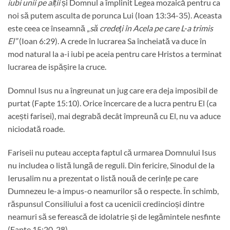
iubi unii pe alții
și Domnul a împlinit Legea mozaică pentru ca
noi să putem asculta de porunca Lui (Ioan 13:34-35). Aceasta
este ceea ce înseamnă „
să credeţi în Acela pe care L-a trimis
El”
(Ioan 6:29). A crede în lucrarea Sa încheiată va duce în
mod natural la a-i iubi pe aceia pentru care Hristos a terminat
lucrarea de ispășire la cruce.
Domnul Isus nu a îngreunat un jug care era deja imposibil de
purtat (Fapte 15:10). Orice încercare de a lucra pentru El (ca
acești farisei), mai degrabă decât împreună cu El, nu va aduce
niciodată roade.
Fariseii nu puteau accepta faptul că urmarea Domnului Isus
nu includea o listă lungă de reguli. Din fericire, Sinodul de la
Ierusalim nu a prezentat o listă nouă de cerințe pe care
Dumnezeu le-a impus-o neamurilor să o respecte. În schimb,
răspunsul Consiliului a fost ca ucenicii credincioși dintre
neamuri să se ferească de idolatrie și de legămintele nesfinte
(Fapte 15:20, 28).