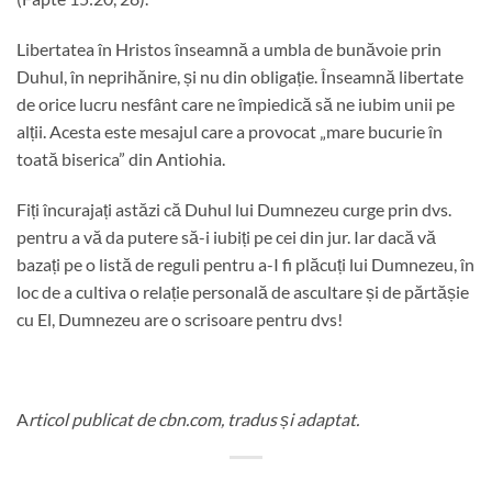
Libertatea în Hristos înseamnă a umbla de bunăvoie prin
Duhul, în neprihănire, și nu din obligație. Înseamnă libertate
de orice lucru nesfânt care ne împiedică să ne iubim unii pe
alții. Acesta este mesajul care a provocat „mare bucurie în
toată biserica” din Antiohia.
Fiți încurajați astăzi că Duhul lui Dumnezeu curge prin dvs.
pentru a vă da putere să-i iubiți pe cei din jur. Iar dacă vă
bazați pe o listă de reguli pentru a-I fi plăcuți lui Dumnezeu, în
loc de a cultiva o relație personală de ascultare și de părtășie
cu El, Dumnezeu are o scrisoare pentru dvs!
A
rticol publicat de cbn.com, tradus și adaptat.