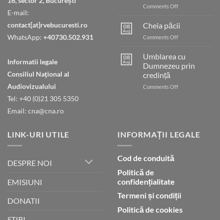
16, sector 2, București
on
Comments Off
E-mail:
Pastor
din
contact[at]rvebucuresti.ro
Cheia păcii
08
Indonezia
Aug
WhatsApp:
+40730.502.931
on
Comments Off
condamnat
Cheia
pentru
păcii
Umblarea cu
presupusă
08
Informatii legale
Aug
Dumnezeu prin
blasfemie
împotriva
Consiliul Naţional al
credință
islamului
Audiovizualului
on
Comments Off
Umblarea
Tel: +40 (0)21 305 5350
cu
Email: cna@cna.ro
Dumnezeu
prin
credință
LINK-URI UTILE
INFORMAȚII LEGALE
Cod de conduită
DESPRE NOI
Politică de
confidențialitate
EMISIUNI
Termeni și condiții
DONATII
Politică de cookies
STIRI