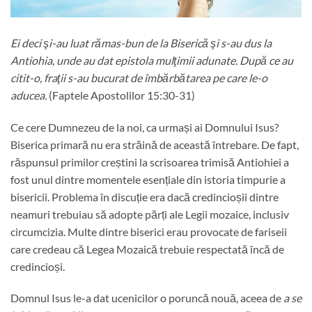
Ei deci şi-au luat rămas-bun de la Biserică şi s-au dus la
Antiohia, unde au dat epistola mulţimii adunate. După ce au
citit-o, fraţii s-au bucurat de îmbărbătarea pe care le-o
aducea.
(Faptele Apostolilor 15:30-31)
Ce cere Dumnezeu de la noi, ca urmași ai Domnului Isus?
Biserica primară nu era străină de această întrebare. De fapt,
răspunsul primilor creștini la scrisoarea trimisă Antiohiei a
fost unul dintre momentele esențiale din istoria timpurie a
bisericii. Problema în discuție era dacă credincioșii dintre
neamuri trebuiau să adopte părți ale Legii mozaice, inclusiv
circumcizia. Multe dintre biserici erau provocate de fariseii
care credeau că Legea Mozaică trebuie respectată încă de
credincioși.
Domnul Isus le-a dat ucenicilor o poruncă nouă, aceea de
a se