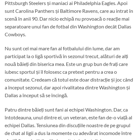
Pittsburgh Steelers și maniaci ai Philadelphia Eagles. Apoi
sunt Carolina Panthers și Baltimore Ravens, care au intrat în
scenă în anii 90. Dar nicio echipă nu provoacă o reacție mai
separatoare unui fan de fotbal din Washington decât Dallas
Cowboys.
Nu sunt cel mai mare fan al fotbalului din lume, dar am
participat la o ligă sportivă în sezonul trecut, alături de alți
nouă băieți din biserica mea. Este un grup bun de frați care
iubesc sportul și îl folosesc ca pretext pentru a crea o
comunitate. Credeam că totul este doar distracție și joc când
a început sezonul, dar apoi rivalitatea dintre Washington și
Dallas a început să se încingă.
Patru dintre băieți sunt fani ai echipei Washington. Dar, ca
întotdeauna, unul dintre ei, un veteran, este fan de-o viață al
echipei Dallas. Tensiunea din discuțiile noastre de pe grupul
de chat al ligii a dus la momente cu adevărat incomode între