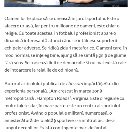
Oamenilor le place să se unească în jurul sportului. Este o
afacere uriașă, iar pentru milioane de oameni, este chiar o
religie. Cu toate acestea, în fotbalul profesionist apare o
dinamică interesantă atunci când se întâlnesc suporterii
echipelor adverse. Se ridică ziduri metaforice. Oameni care, în
mod normal, se înțeleg bine, ajung să se simtă jigniți de glume
fără sens. Se trasează linii de demarcație și nu mai există cale
de întoarcere la relațiile de odinioară.
Autorul articolului publicat de
cbn.com
împărtășește din
experiența personală. „Am crescut în marea zonă
metropolitană „Hampton Roads”, Virginia. Este o regiune cu
multe fațete, dar, în mare parte, este un centru al sportului
profesionist. Având o populație militară numeroasă, o
amestecătură de loialități sportive s-a infiltrat aici de-a
lungul deceniilor. Există contingente mari de fani ai