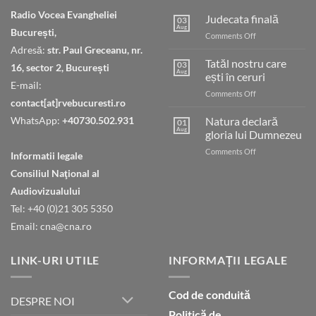
Radio Vocea Evangheliei
Judecata finală
03
Aug
București,
on
Comments Off
Judecata
Adresă:
str. Paul Greceanu, nr.
finală
Tatăl nostru care
03
16, sector 2, București
Aug
ești în ceruri
E-mail:
on
Comments Off
contact[at]rvebucuresti.ro
Tatăl
nostru
WhatsApp:
+40730.502.931
Natura declară
01
care
Aug
gloria lui Dumnezeu
ești
on
Comments Off
în
Informatii legale
Natura
ceruri
Consiliul Naţional al
declară
gloria
Audiovizualului
lui
Tel: +40 (0)21 305 5350
Dumnezeu
Email: cna@cna.ro
LINK-URI UTILE
INFORMAȚII LEGALE
Cod de conduită
DESPRE NOI
Politică de