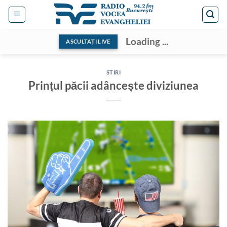
Skip
to
content
Loading ...
ASCULTAȚI LIVE
STIRI
Prințul păcii adâncește diviziunea