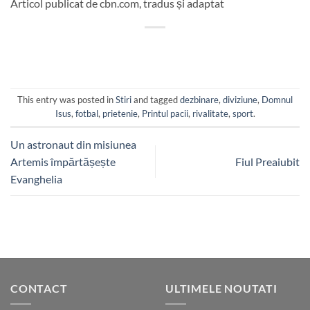
Articol publicat de cbn.com, tradus și adaptat
This entry was posted in
Stiri
and tagged
dezbinare
,
diviziune
,
Domnul
Isus
,
fotbal
,
prietenie
,
Printul pacii
,
rivalitate
,
sport
.
Un astronaut din misiunea
Artemis împărtășește
Fiul Preaiubit
Evanghelia
CONTACT
ULTIMELE NOUTATI