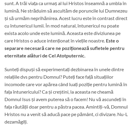
sunt. A trăi viața ca urmaș al lui Hristos înseamnă a umbla în
lumină. Ne străduim să ascultăm de poruncile lui Dumnezeu
și să urmăm neprihănirea. Acest lucru este în contrast direct
cu întunericul lumii. În mod natural, întunericul nu poate
exista acolo unde este lumină. Aceasta este diviziunea pe
care Hristos o aduce intenționat în viețile noastre.
Este o
separare necesară care ne poziționează sufletele pentru
eternitate alături de Cel Atotputernic.
Sunteți dispuși să experimentați dezbinarea în unele dintre
relațiile dvs pentru Domnul? Puteți face față situațiilor
incomode care vor apărea când luați poziție pentru lumină în
fața întunericului? Ca și creștini, la aceasta ne cheamă
Domnul Isus și avem puterea să o facem! Nu vă ascundeți în
fața răutății doar pentru a păstra pacea. Amintiți-vă, Domnul
Hristos nu a venit să aducă pace pe pământ, ci divizare. Nu-L
dezamăgiți.