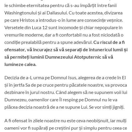
le schimbe eternitatea pentru că s-au împărțit între fanii
Washingtonului și ai Dallasului. Cu toate acestea, divizarea
pe care Hristos a introdus-o în lume are consecințe veșnice.
Versetele din Luca 12 sunt incomode și chiar nepopulare în
vremurile moderne, dar a fi confortabil nu a fost niciodată o
condiție prealabilă pentru a spune adevărul.
Cu riscul de a fi
ofensator, vă încurajez să vă separați de întunericul lumii și
să permiteți luminii Dumnezeului Atotputernic să vă
lumineze calea.
Decizia de a-L urma pe Domnul Isus, alegerea de a crede în El
și în jertfa Sa de pe cruce pentru păcatele noastre, va provoca
dezbinare în jurul nostru. Când alegem să ne supunem voii lui
Dumnezeu, oamenilor care Îl resping pe Domnul nu le va
plăcea decizia noastră de a ne supune Lui. Se vor simți jigniți.
A fi ofensat în zilele noastre nu este ceva neobișnuit, iar mulți
oameni vor fi supărați pe creștini pur și simplu pentru ceea ce