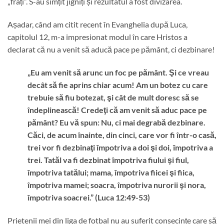
„frați”. S-au simțit jigniți și rezultatul a fost divizarea.
Așadar, când am citit recent în Evanghelia după Luca,
capitolul 12, m-a impresionat modul în care Hristos a
declarat că nu a venit să aducă pace pe pământ, ci dezbinare!
„Eu am venit să arunc un foc pe pământ. Şi ce vreau
decât să fie aprins chiar acum! Am un botez cu care
trebuie să fiu botezat, şi cât de mult doresc să se
îndeplinească! Credeţi că am venit să aduc pace pe
pământ? Eu vă spun: Nu, ci mai degrabă dezbinare.
Căci, de acum înainte, din cinci, care vor fi într-o casă,
trei vor fi dezbinaţi împotriva a doi şi doi, împotriva a
trei. Tatăl va fi dezbinat împotriva fiului şi fiul,
împotriva tatălui; mama, împotriva fiicei şi fiica,
împotriva mamei; soacra, împotriva nurorii şi nora,
împotriva soacrei.” (Luca 12:49-53)
Prietenii mei din liga de fotbal nu au suferit consecințe care să