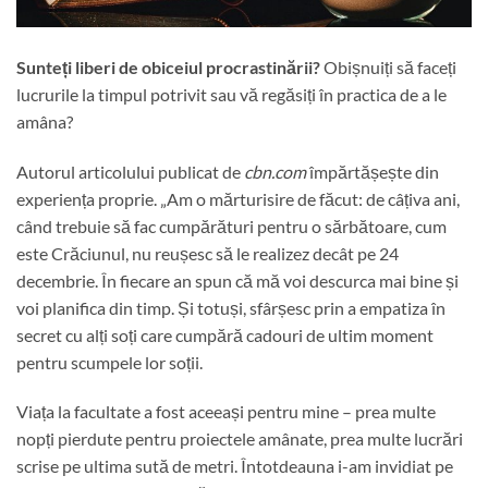
Sunteți liberi de obiceiul procrastinării?
Obișnuiți să faceți
lucrurile la timpul potrivit sau vă regăsiți în practica de a le
amâna?
Autorul articolului publicat de
cbn.com
împărtășește din
experiența proprie. „Am o mărturisire de făcut: de câțiva ani,
când trebuie să fac cumpărături pentru o sărbătoare, cum
este Crăciunul, nu reușesc să le realizez decât pe 24
decembrie. În fiecare an spun că mă voi descurca mai bine și
voi planifica din timp. Și totuși, sfârșesc prin a empatiza în
secret cu alți soți care cumpără cadouri de ultim moment
pentru scumpele lor soții.
Viața la facultate a fost aceeași pentru mine – prea multe
nopți pierdute pentru proiectele amânate, prea multe lucrări
scrise pe ultima sută de metri. Întotdeauna i-am invidiat pe