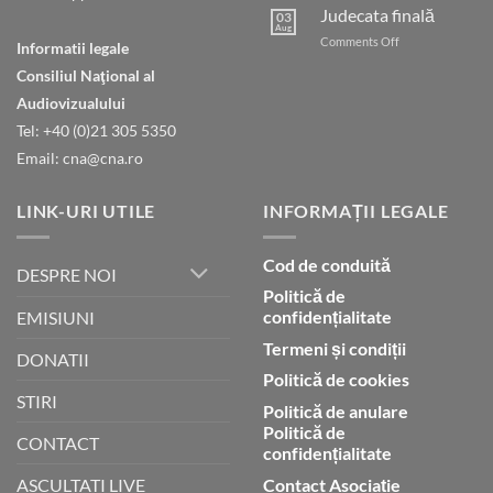
cu
Judecata finală
03
Dumnezeu
Aug
on
Comments Off
Informatii legale
prin
Judecata
credință
Consiliul Naţional al
finală
Audiovizualului
Tel: +40 (0)21 305 5350
Email: cna@cna.ro
LINK-URI UTILE
INFORMAȚII LEGALE
Cod de conduită
DESPRE NOI
Politică de
confidențialitate
EMISIUNI
Termeni și condiții
DONATII
Politică de cookies
STIRI
Politică de anulare
Politică de
CONTACT
confidențialitate
Contact Asociație
ASCULTATI LIVE