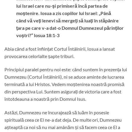
lui Israel care nu-şi primiseră încă partea de
moştenire. Iosua a zis copiilor lui Israel: „Până
când vă veţi lenevi să mergeţi să luaţi în stăpânire
ţara pe care v-a dat-o Domnul Dumnezeul părinţilor
voştri?” Iosua 18:1-3
Abia când a fost înființat Cortul Întâlnirii, Iosua a lansat
provocarea celorlalte șapte triburi.
Principiul paralel pentru noi este: când suntem în prezența lui
Dumnezeu (Cortul Întâlnirii), ni se aduce aminte de lucrarea
terminată a lui Hristos. Vedem moștenirea noastră promisă
din perspectiva Lui. Suntem asigurați de victoria care a fost
întotdeauna a noastră prin Domnul Isus.
Astăzi, Dumnezeu ne încurajează să luăm în posesie
spirituală ceea ce El ne-a dat deja. De multe ori, Dumnezeu
așteaptă ca noi să nu mai amânăm și să facem ceea ce El a