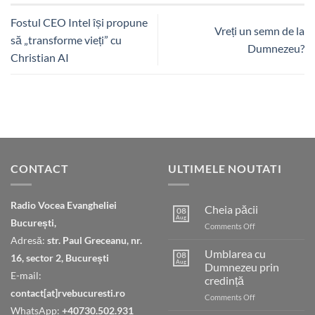
Fostul CEO Intel își propune
Vreți un semn de la
să „transforme vieți” cu
Dumnezeu?
Christian AI
CONTACT
ULTIMELE NOUTATI
Radio Vocea Evangheliei
Cheia păcii
08
Aug
București,
on
Comments Off
Cheia
Adresă:
str. Paul Greceanu, nr.
păcii
Umblarea cu
08
16, sector 2, București
Aug
Dumnezeu prin
E-mail:
credință
contact[at]rvebucuresti.ro
on
Comments Off
Umblarea
WhatsApp:
+40730.502.931