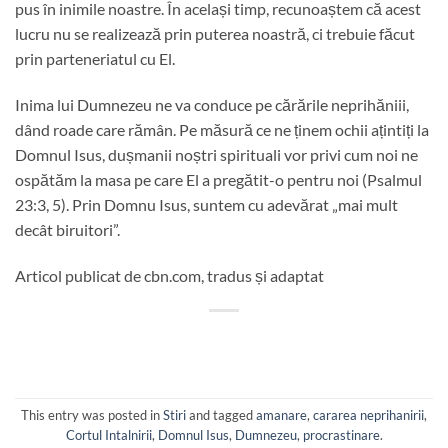
pus în inimile noastre. În același timp, recunoaștem că acest
lucru nu se realizează prin puterea noastră, ci trebuie făcut
prin parteneriatul cu El.
Inima lui Dumnezeu ne va conduce pe cărările neprihăniii,
dând roade care rămân. Pe măsură ce ne ținem ochii ațintiți la
Domnul Isus, dușmanii noștri spirituali vor privi cum noi ne
ospătăm la masa pe care El a pregătit-o pentru noi (Psalmul
23:3, 5). Prin Domnu Isus, suntem cu adevărat „mai mult
decât biruitori”.
Articol publicat de cbn.com, tradus și adaptat
This entry was posted in
Stiri
and tagged
amanare
,
cararea neprihanirii
,
Cortul Intalnirii
,
Domnul Isus
,
Dumnezeu
,
procrastinare
.