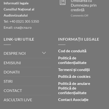
Umblarea cu
presupusă
08
Informatii legale
Aug
Dumnezeu prin
blasfemie
împotriva
Consiliul Naţional al
credință
islamului
Audiovizualului
on
Comments Off
Umblarea
Tel: +40 (0)21 305 5350
cu
Email: cna@cna.ro
Dumnezeu
prin
credință
LINK-URI UTILE
INFORMAȚII LEGALE
Cod de conduită
DESPRE NOI
Politică de
confidențialitate
EMISIUNI
Termeni și condiții
DONATII
Politică de cookies
STIRI
Politică de anulare
Politică de
CONTACT
confidențialitate
Contact Asociație
ASCULTATI LIVE