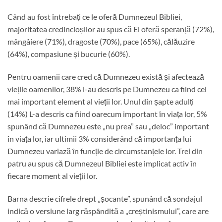
Când au fost întrebați ce le oferă Dumnezeul Bibliei,
majoritatea credincioșilor au spus că El oferă speranță (72%),
mângâiere (71%), dragoste (70%), pace (65%), călăuzire
(64%), compasiune și bucurie (60%).
Pentru oamenii care cred că Dumnezeu există și afectează
viețile oamenilor, 38% l-au descris pe Dumnezeu ca fiind cel
mai important element al vieții lor. Unul din șapte adulți
(14%) L-a descris ca fiind oarecum important în viața lor, 5%
spunând că Dumnezeu este „nu prea” sau „deloc” important
în viața lor, iar ultimii 3% considerând că importanța lui
Dumnezeu variază în funcție de circumstanțele lor. Trei din
patru au spus că Dumnezeul Bibliei este implicat activ în
fiecare moment al vieții lor.
Barna descrie cifrele drept „șocante”, spunând că sondajul
indică o versiune larg răspândită a „creștinismului”, care are