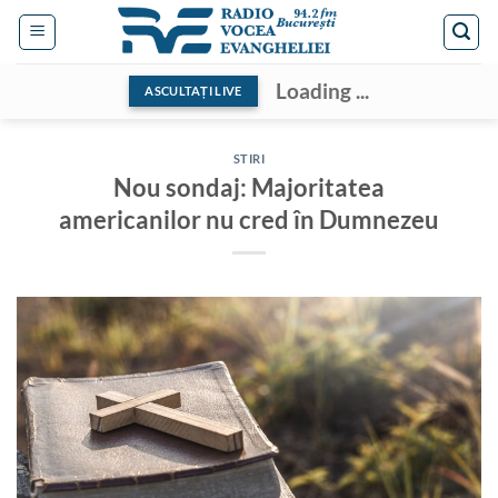
Skip
to
content
Loading ...
ASCULTAȚI LIVE
STIRI
Nou sondaj: Majoritatea
americanilor nu cred în Dumnezeu