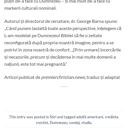
puțin de-a face cu Dumnezeu – și mai mult de-a face cu
markerii culturali nominali.
Autorul și directorul de cercetare, dr. George Barna spune:
„Când punem laolaltă toate aceste perspective, înțelegem că
L-am modelat pe Dumnezeul Bibliei să fie o zeitate
reconfigurată după propria noastră imagine, pentru a se
potrivi în zona noastră de confort. „[Prin urmare] încercările
și necazurile, precum și decăderea în mai multe domenii a
națiunii, este tot mai pregnantă.”
Articol publicat de
premierchristian.news
, tradus și adaptat
This entry was posted in
Stiri
and tagged
adultii americani
,
credinta
,
crestini
,
Dumnezeu
,
sondaj
,
studiu
.