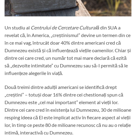
Un studiu al
Centrului de Cercetare Culturală
din SUA a
revelat că, în America, „creștinismul” devine un termen din ce
în ce mai vag, întrucât doar 40% dintre americani cred că
Dumnezeu există și că influențează viețile oamenilor. Chiar și
dintre cei care cred, un număr tot mai mare declară că ezită
să „dezvolte intimitate” cu Dumnezeu sau să-I permită să le
influențeze alegerile în viață.
Două treimi dintre adulții americani se identifică drept
„creștini” – totuși doar 16% dintre cei chestionați spun că
Dumnezeu este „cel mai important” element al vieții lor.
Dintre cei care cred în existența lui Dumnezeu, 30 de milioane
resping ideea că El este implicat activ în fiecare aspect al vieții
lor, în timp ce peste 80 de milioane recunosc că nu au o relație
intimă, interactivă cu Dumnezeu.