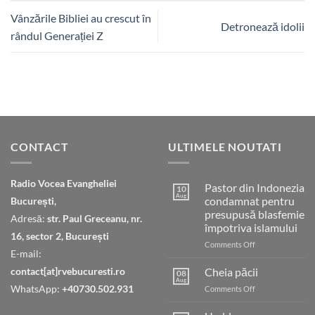
Vânzările Bibliei au crescut în
Detronează idolii
rândul Generației Z
CONTACT
ULTIMELE NOUTATI
Radio Vocea Evangheliei
Pastor din Indonezia
10
Aug
condamnat pentru
București,
presupusă blasfemie
Adresă:
str. Paul Greceanu, nr.
împotriva islamului
16, sector 2, București
on
Comments Off
E-mail:
Pastor
din
contact[at]rvebucuresti.ro
Cheia păcii
08
Indonezia
Aug
WhatsApp:
+40730.502.931
on
Comments Off
condamnat
Cheia
pentru
păcii