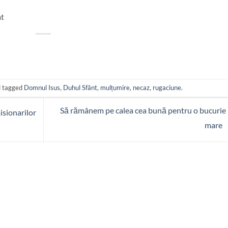
at
 tagged
Domnul Isus
,
Duhul Sfânt
,
mulțumire
,
necaz
,
rugaciune
.
Să rămânem pe calea cea bună pentru o bucurie
isionarilor
mare