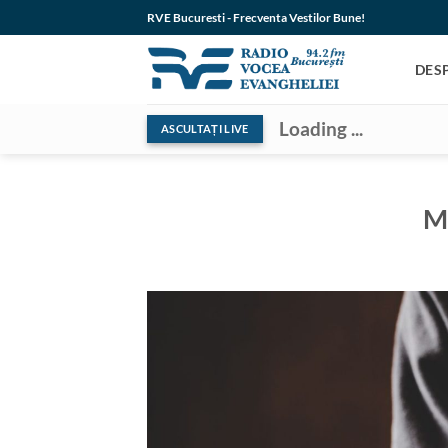
Skip
RVE Bucuresti - Frecventa Vestilor Bune!
to
content
DES
Loading ...
ASCULTAȚI LIVE
Ma