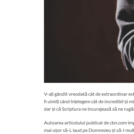
V-ați gândit vreodată cât de extraordinar e
fi uimiți când înțelegem cât de incredibil ș
dar și că Scriptura ne încurajează să ne rug
Autoarea articolului publicat de cbn.com împ
mai ușor să-L laud pe Dumnezeu și să-I mulț