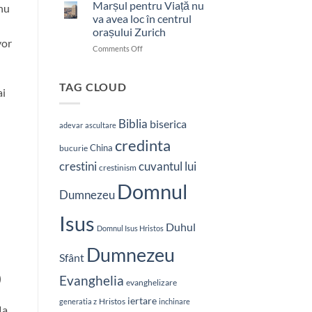
bătut
Marșul pentru Viață nu
 nu
cu
va avea loc în centrul
brutalitate
orașului Zurich
în
vor
on
Comments Off
Nepal:
Marșul
„Sunt
pentru
și
Viață
mai
TAG CLOUD
ai
nu
hotărât
va
să-
avea
L
Biblia
biserica
adevar
ascultare
loc
vestesc
credinta
în
pe
China
bucurie
centrul
Hristos”
crestini
cuvantul lui
orașului
crestinism
Zurich
Domnul
Dumnezeu
Isus
Duhul
Domnul Isus Hristos
l
Dumnezeu
Sfânt
)
Evanghelia
evanghelizare
iertare
Hristos
generatia z
inchinare
la