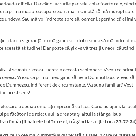
perioadă dificilă. Dar când lucrurile par rele, chiar foarte rele, când
una prima mea preocupare. Sunt mai înclinată să mă îndrept spre
ce undeva. Sau mă voi îndrepta spre alți oameni, sperând că ei îmi 
ției, dar cu siguranță nu mă gândesc întotdeauna să mă îndrept m
ste această atitudine! Dar poate că și dvs vă treziți uneori căutând
ltă și se maturizează, lucrez la această schimbare. Vreau ca primul
 ceresc. Vreau ca primul meu gând să fie la Domnul Isus. Vreau să
 de Dumnezeu, indiferent de circumstanțe. Vă sună familiar? Vești
 în acest sens!
rele, care trebuiau omorâţi împreună cu Isus. Când au ajuns la locu
i pe făcătorii de rele: unul la dreapta şi altul la stânga. Isus
 şi-au împărţit hainele Lui între ei, trăgând la sorţi. (Luca 23:32-34
 cruce, în cea mai cumplită și disperată situație în care se putea af