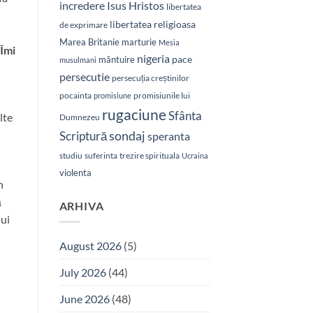
Isus Hristos
incredere
libertatea
libertatea religioasa
de exprimare
Marea Britanie
marturie
Mesia
 Îmi
nigeria
pace
mântuire
musulmani
persecutie
persecuția creștinilor
pocainta
promisiunile lui
promisiune
rugaciune
Sfânta
lte
Dumnezeu
sondaj
Scriptură
speranta
studiu
suferinta
trezire spirituala
Ucraina
violenta
n
ă
ARHIVA
lui
August 2026
(5)
July 2026
(44)
June 2026
(48)