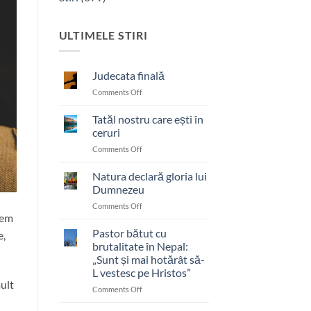
ULTIMELE STIRI
Judecata finală
on
Comments Off
Judecata
finală
Tatăl nostru care ești în
ceruri
on
Comments Off
Tatăl
nostru
Natura declară gloria lui
care
Dumnezeu
ești
on
Comments Off
în
tem
Natura
ceruri
declară
Pastor bătut cu
e,
gloria
brutalitate în Nepal:
lui
„Sunt și mai hotărât să-
Dumnezeu
L vestesc pe Hristos”
ult
on
Comments Off
Pastor