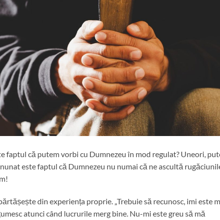
ste faptul că putem vorbi cu Dumnezeu în mod regulat? Uneori, pu
i minunat este faptul că Dumnezeu nu numai că ne ascultă rugăciunil
ăm!
ărtășește din experiența proprie. „Trebuie să recunosc, imi este m
umesc atunci când lucrurile merg bine. Nu-mi este greu să mă