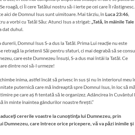
oagă, ci Îi cere Tatălui nostru să-i ierte pe cei care Îl răstignesc.
te aici de Domnul Isus sunt uimitoare. Mai târziu, în
Luca 23:46
,
ru a vorbi cu Tatăl Său: Atunci Isus a strigat
: „Tată, în mâinile Tale
a dat duhul.
da durerii, Domnul Isus S-a dus la Tatăl. Prima Lui reacție nu este
se retragă la prietenii Săi pentru sfaturi, ci mai degrabă să se consu
mnezeu, care este Dumnezeu Însuși, S-a dus mai întâi la Tatăl. Ce
care dintre noi să-l urmeze!
mbe inima, astfel încât să privesc în sus și nu în interiorul meu î
itate puternică care mă îndreaptă spre Domnul Isus, în loc să m
imire pe care aș fi tentată să le organizez. Adâncirea în Cuvântul 
 în minte înaintea gândurilor noastre firești.”
ru, aduceţi cererile voastre la cunoştinţa lui Dumnezeu, prin
lui Dumnezeu, care întrece orice pricepere, vă va păzi inimile şi