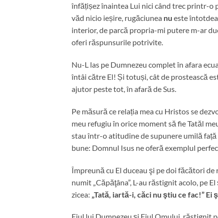
înfățișez înaintea Lui nici când trec printr-o 
văd nicio ieșire, rugăciunea
nu
este întotdea
interior, de parcă propria-mi putere m-ar du
oferi răspunsurile potrivite.
Nu-L las pe Dumnezeu complet în afara ecua
întâi către El! Și totuși, cât de prostească e
ajutor peste tot, în afară de Sus.
Pe măsură ce relația mea cu Hristos se dezvo
meu refugiu în orice moment să fie Tatăl meu
stau într-o atitudine de supunere umilă față
bune: Domnul Isus ne oferă exemplul perfect
Împreună cu El duceau şi pe doi făcători de 
numit „Căpăţâna”, L-au răstignit acolo, pe El ş
zicea:
„Tată, iartă-i, căci nu ştiu ce fac!” Ei
Fiul lui Dumnezeu și Fiul Omului, răstignit pe