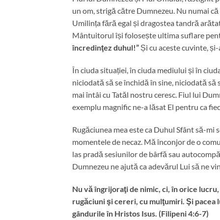
un om, strigă către Dumnezeu. Nu numai că Se r
Umilința fără egal și dragostea tandră arăta
Mântuitorul își folosește ultima suflare pent
încredinţez duhul!”
Și cu aceste cuvinte, și-
În ciuda situației, în ciuda mediului și în ciu
niciodată să se închidă în sine, niciodată să 
mai întâi cu Tatăl nostru ceresc. Fiul lui Du
exemplu magnific ne-a lăsat El pentru ca fie
Rugăciunea mea este ca Duhul Sfânt să-mi schi
momentele de necaz. Mă înconjor de o comun
las pradă sesiunilor de bârfă sau autocompăt
Dumnezeu ne ajută ca adevărul Lui să ne vină
Nu vă îngrijoraţi de nimic, ci, în orice luc
rugăciuni şi cereri, cu mulţumiri. Şi pacea 
gândurile în Hristos Isus. (Filipeni 4:6-7)