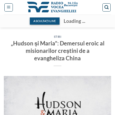
Skip
to
content
Loading ...
ASCULTAȚI LIVE
STIRI
„Hudson și Maria”: Demersul eroic al
misionarilor creștini de a
evangheliza China