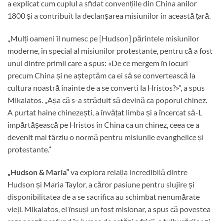
a explicat cum cuplul a sfidat convențiile din China anilor
1800 și a contribuit la declanșarea misiunilor în această țară.
„Mulți oameni îl numesc pe [Hudson] părintele misiunilor
moderne, în special al misiunilor protestante, pentru că a fost
unul dintre primii care a spus: «De ce mergem în locuri
precum China și ne așteptăm ca ei să se convertească la
cultura noastră înainte de a se converti la Hristos?»”, a spus
Mikalatos. „Așa că s-a străduit să devină ca poporul chinez.
A purtat haine chinezești, a învățat limba și a încercat să-L
împărtășească pe Hristos în China ca un chinez, ceea ce a
devenit mai târziu o normă pentru misiunile evanghelice și
protestante.”
„Hudson & Maria”
va explora relația incredibilă dintre
Hudson și Maria Taylor, a căror pasiune pentru slujire și
disponibilitatea de a se sacrifica au schimbat nenumărate
vieți. Mikalatos, el însuși un fost misionar, a spus că povestea