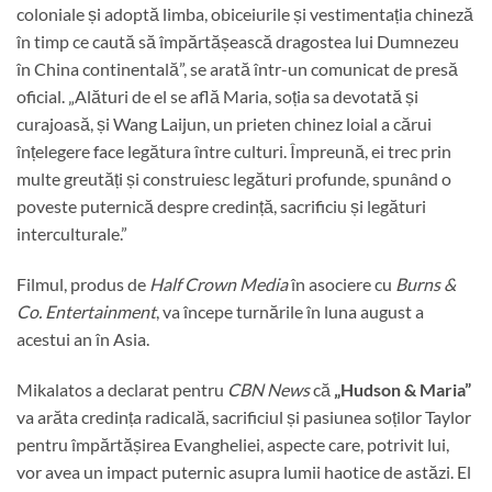
coloniale și adoptă limba, obiceiurile și vestimentația chineză
în timp ce caută să împărtășească dragostea lui Dumnezeu
în China continentală”, se arată într-un comunicat de presă
oficial. „Alături de el se află Maria, soția sa devotată și
curajoasă, și Wang Laijun, un prieten chinez loial a cărui
înțelegere face legătura între culturi. Împreună, ei trec prin
multe greutăți și construiesc legături profunde, spunând o
poveste puternică despre credință, sacrificiu și legături
interculturale.”
Filmul, produs de
Half Crown Media
în asociere cu
Burns &
Co. Entertainment
, va începe turnările în luna august a
acestui an în Asia.
Mikalatos a declarat pentru
CBN News
că
„Hudson & Maria”
va arăta credința radicală, sacrificiul și pasiunea soților Taylor
pentru împărtășirea Evangheliei, aspecte care, potrivit lui,
vor avea un impact puternic asupra lumii haotice de astăzi. El