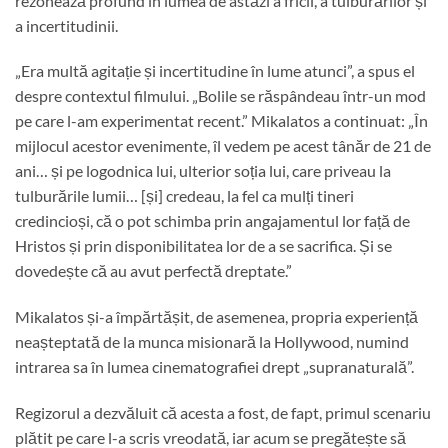
rezonează profund în lumea de astăzi a fricii, a tulburărilor și
a incertitudinii.
„Era multă agitație și incertitudine în lume atunci”, a spus el
despre contextul filmului. „Bolile se răspândeau într-un mod
pe care l-am experimentat recent.” Mikalatos a continuat: „În
mijlocul acestor evenimente, îl vedem pe acest tânăr de 21 de
ani… și pe logodnica lui, ulterior soția lui, care priveau la
tulburările lumii… [și] credeau, la fel ca mulți tineri
credincioși, că o pot schimba prin angajamentul lor față de
Hristos și prin disponibilitatea lor de a se sacrifica. Și se
dovedește că au avut perfectă dreptate.”
Mikalatos și-a împărtășit, de asemenea, propria experiență
neașteptată de la munca misionară la Hollywood, numind
intrarea sa în lumea cinematografiei drept „supranaturală”.
Regizorul a dezvăluit că acesta a fost, de fapt, primul scenariu
plătit pe care l-a scris vreodată, iar acum se pregătește să