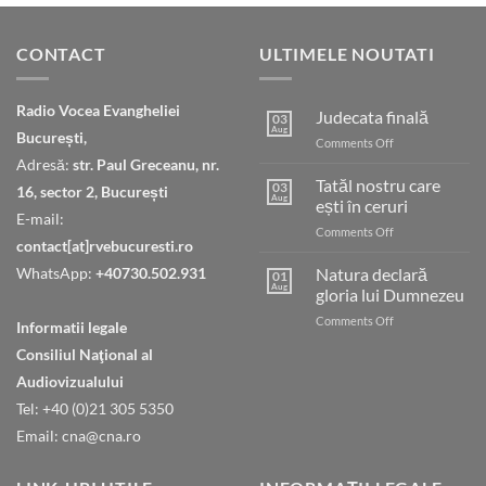
CONTACT
ULTIMELE NOUTATI
Radio Vocea Evangheliei
Judecata finală
03
Aug
București,
on
Comments Off
Judecata
Adresă:
str. Paul Greceanu, nr.
finală
Tatăl nostru care
03
16, sector 2, București
Aug
ești în ceruri
E-mail:
on
Comments Off
contact[at]rvebucuresti.ro
Tatăl
nostru
WhatsApp:
+40730.502.931
Natura declară
01
care
Aug
gloria lui Dumnezeu
ești
on
Comments Off
în
Informatii legale
Natura
ceruri
Consiliul Naţional al
declară
gloria
Audiovizualului
lui
Tel: +40 (0)21 305 5350
Dumnezeu
Email: cna@cna.ro