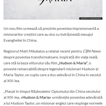
Un nou film urmează să prezinte povestea impresionantă a
misionarilor creștini care au dus cu îndrăzneală mesajul
Evangheliei în China.
Regizorul Matt Mikalatos a relatat recent pentru
CBN News
despre povestea transformatoare, inspirată din viața reală,
care stă la baza viitorului său film
„Hudson & Maria”
, o
poveste remarcabilă despre legendarii misionari Hudson și
Maria Taylor, un cuplu care a dus adevărul în China în secolul
al XIX-lea.
„Plasat în timpul Războaielor Opiumului din China secolului
al XIX-lea,
«Hudson & Maria»
urmărește povestea adevărată
a lui Hudson Taylor, un misionar englez care respinge normele