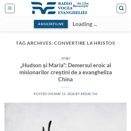
Skip
to
content
Loading ...
ASCULTAȚI LIVE
TAG ARCHIVES:
CONVERTIRE LA HRISTOS
STIRI
„Hudson și Maria”: Demersul eroic al
misionarilor creștini de a evangheliza
China
POSTED ON
MAY 15, 2026
BY
REDACTIA