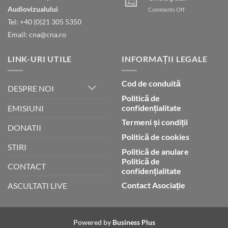
legii
Indonezia
Aug
Audiovizualului
on
Comments Off
condamnat
Cheia
pentru
Tel: +40 (0)21 305 5350
păcii
presupusă
Email: cna@cna.ro
blasfemie
împotriva
islamului
LINK-URI UTILE
INFORMAȚII LEGALE
Cod de conduită
DESPRE NOI
Politică de
confidențialitate
EMISIUNI
Termeni și condiții
DONATII
Politică de cookies
STIRI
Politică de anulare
Politică de
CONTACT
confidențialitate
Contact Asociație
ASCULTATI LIVE
Powered by
Business Plus