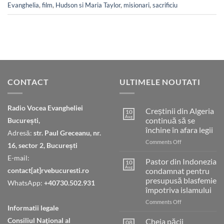
Evanghelia
,
film
,
Hudson si Maria Taylor
,
misionari
,
sacrificiu
CONTACT
ULTIMELE NOUTATI
Radio Vocea Evangheliei
Creștinii din Algeria
10
Aug
continuă să se
București,
închine în afara legii
Adresă:
str. Paul Greceanu, nr.
on
Comments Off
16, sector 2, București
Creștinii
E-mail:
din
Pastor din Indonezia
10
Algeria
Aug
contact[at]rvebucuresti.ro
condamnat pentru
continuă
presupusă blasfemie
WhatsApp:
+40730.502.931
să
împotriva islamului
se
închine
on
Comments Off
Informatii legale
în
Pastor
afara
din
Consiliul Naţional al
Cheia păcii
08