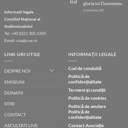
care
Aug
gloria lui Dumnezeu
ești
on
Comments Off
în
Informatii legale
Natura
ceruri
Consiliul Naţional al
declară
gloria
Audiovizualului
lui
Tel: +40 (0)21 305 5350
Dumnezeu
Email: cna@cna.ro
LINK-URI UTILE
INFORMAȚII LEGALE
Cod de conduită
DESPRE NOI
Politică de
confidențialitate
EMISIUNI
Termeni și condiții
DONATII
Politică de cookies
STIRI
Politică de anulare
Politică de
CONTACT
confidențialitate
Contact Asociație
ASCULTATI LIVE