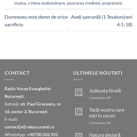
munca
,
o inima multumitoare
,
pastrarea credintei
,
proprietate
.
Dumnezeu este demn de orice
Aveți speranță (1 Tesaloniceni
sacrificiu
4:1-18)
CONTACT
ULTIMELE NOUTATI
Radio Vocea Evangheliei
Judecata finală
03
Aug
București,
on
Comments Off
Judecata
Adresă:
str. Paul Greceanu, nr.
finală
Tatăl nostru care
03
16, sector 2, București
Aug
ești în ceruri
E-mail:
on
Comments Off
contact[at]rvebucuresti.ro
Tatăl
nostru
WhatsApp:
+40730.502.931
Natura declară
01