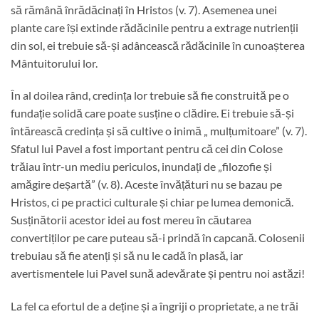
să rămână înrădăcinați în Hristos (v. 7). Asemenea unei
plante care își extinde rădăcinile pentru a extrage nutrienții
din sol, ei trebuie să-și adâncească rădăcinile în cunoașterea
Mântuitorului lor.
În al doilea rând, credința lor trebuie să fie construită pe o
fundație solidă care poate susține o clădire. Ei trebuie să-și
întărească credința și să cultive o inimă „ mulțumitoare” (v. 7).
Sfatul lui Pavel a fost important pentru că cei din Colose
trăiau într-un mediu periculos, inundați de „filozofie și
amăgire deșartă” (v. 8). Aceste învățături nu se bazau pe
Hristos, ci pe practici culturale și chiar pe lumea demonică.
Susținătorii acestor idei au fost mereu în căutarea
convertiților pe care puteau să-i prindă în capcană. Colosenii
trebuiau să fie atenți și să nu le cadă în plasă, iar
avertismentele lui Pavel sună adevărate și pentru noi astăzi!
La fel ca efortul de a deține și a îngriji o proprietate, a ne trăi