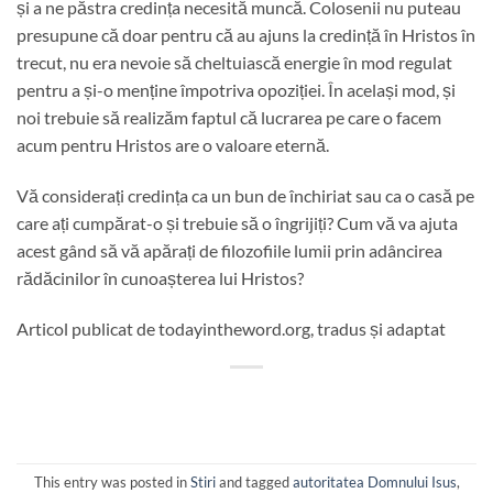
și a ne păstra credința necesită muncă. Colosenii nu puteau
presupune că doar pentru că au ajuns la credință în Hristos în
trecut, nu era nevoie să cheltuiască energie în mod regulat
pentru a și-o menține împotriva opoziției. În același mod, și
noi trebuie să realizăm faptul că lucrarea pe care o facem
acum pentru Hristos are o valoare eternă.
Vă considerați credința ca un bun de închiriat sau ca o casă pe
care ați cumpărat-o și trebuie să o îngrijiți? Cum vă va ajuta
acest gând să vă apărați de filozofiile lumii prin adâncirea
rădăcinilor în cunoașterea lui Hristos?
Articol publicat de todayintheword.org, tradus și adaptat
This entry was posted in
Stiri
and tagged
autoritatea Domnului Isus
,