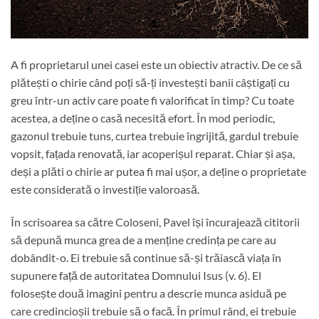
A fi proprietarul unei casei este un obiectiv atractiv. De ce să
plătești o chirie când poți să-ți investești banii câștigați cu
greu într-un activ care poate fi valorificat în timp? Cu toate
acestea, a deține o casă necesită efort. În mod periodic,
gazonul trebuie tuns, curtea trebuie îngrijită, gardul trebuie
vopsit, fațada renovată, iar acoperișul reparat. Chiar și așa,
deși a plăti o chirie ar putea fi mai ușor, a deține o proprietate
este considerată o investiție valoroasă.
În scrisoarea sa către Coloseni, Pavel își încurajează cititorii
să depună munca grea de a menține credința pe care au
dobândit-o. Ei trebuie să continue să-și trăiască viața în
supunere față de autoritatea Domnului Isus (v. 6). El
folosește două imagini pentru a descrie munca asiduă pe
care credincioșii trebuie să o facă. În primul rând, ei trebuie