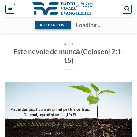
Skip
to
content
Loading ...
ASCULTAȚI LIVE
STIRI
Este nevoie de muncă (Coloseni 2:1-
15)