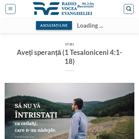
Skip
to
content
Loading ...
ASCULTAȚI LIVE
STIRI
Aveți speranță (1 Tesaloniceni 4:1-
18)