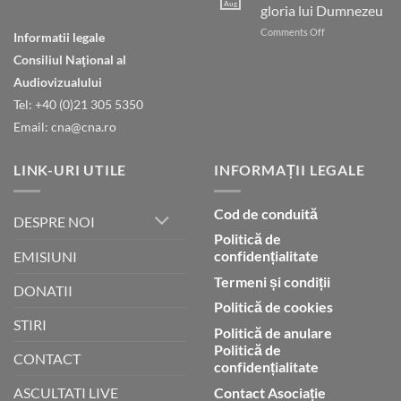
care
Aug
gloria lui Dumnezeu
ești
on
Comments Off
în
Informatii legale
Natura
ceruri
Consiliul Naţional al
declară
gloria
Audiovizualului
lui
Tel: +40 (0)21 305 5350
Dumnezeu
Email: cna@cna.ro
LINK-URI UTILE
INFORMAȚII LEGALE
Cod de conduită
DESPRE NOI
Politică de
confidențialitate
EMISIUNI
Termeni și condiții
DONATII
Politică de cookies
STIRI
Politică de anulare
Politică de
CONTACT
confidențialitate
Contact Asociație
ASCULTATI LIVE