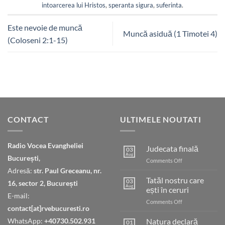
intoarcerea lui Hristos
,
speranta sigura
,
suferinta
.
Este nevoie de muncă
Muncă asiduă (1 Timotei 4)
(Coloseni 2:1-15)
CONTACT
ULTIMELE NOUTATI
Radio Vocea Evangheliei
Judecata finală
03
Aug
București,
on
Comments Off
Judecata
Adresă:
str. Paul Greceanu, nr.
finală
Tatăl nostru care
03
16, sector 2, București
Aug
ești în ceruri
E-mail:
on
Comments Off
contact[at]rvebucuresti.ro
Tatăl
nostru
WhatsApp:
+40730.502.931
Natura declară
01