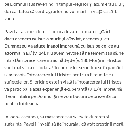
pe Domnul Isus revenind în timpul vieții lor și acum erau uluiți
de realitatea că cei dragi ai lor nu vor mai fi în viață ca să-L
vadă.
Pavel a răspuns durerii lor cu adevărul următor:
„Căci
dacă credem că Isus a murit şi a înviat, credem şi că
Dumnezeu va aduce înapoi împreună cu Isus pe cei ce au
adormit în El.” (v. 14)
. Nu avem nevoie să ne temem sau să ne
întristăm ca acei care nu au nădejde (v. 13). Morții în Hristos
sunt mai vii ca niciodată! Trupurile lor se odihnesc în pământ
și așteaptă întoarcerea lui Hristos pentru a fi reunite cu
sufletele lor. Și oricine este în viață la întoarcerea lui Hristos
va participa la acea experiență exuberantă (v. 17)! Împreună
Îl vom întâlni pe Domnul și ne vom bucura de prezența Lui
pentru totdeauna.
În loc să ascundă, să mascheze sau să evite durerea și
suferința, Pavel îi învață să fie încurajați că atât creștinii morți,