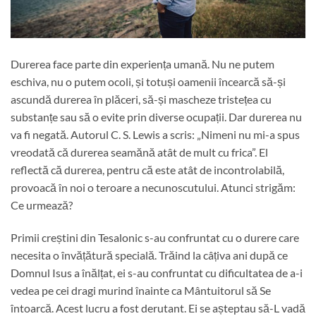
Durerea face parte din experiența umană. Nu ne putem
eschiva, nu o putem ocoli, și totuși oamenii încearcă să-și
ascundă durerea în plăceri, să-și mascheze tristețea cu
substanțe sau să o evite prin diverse ocupații. Dar durerea nu
va fi negată. Autorul C. S. Lewis a scris: „Nimeni nu mi-a spus
vreodată că durerea seamănă atât de mult cu frica”. El
reflectă că durerea, pentru că este atât de incontrolabilă,
provoacă în noi o teroare a necunoscutului. Atunci strigăm:
Ce urmează?
Primii creștini din Tesalonic s-au confruntat cu o durere care
necesita o învățătură specială. Trăind la câțiva ani după ce
Domnul Isus a înălțat, ei s-au confruntat cu dificultatea de a-i
vedea pe cei dragi murind înainte ca Mântuitorul să Se
întoarcă. Acest lucru a fost derutant. Ei se așteptau să-L vadă