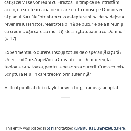
cât și cei vii se vor reuni cu Hristos. În timp ce ne întristăm
acum, nu suntem ca oamenii care nu-L cunosc pe Dumnezeu
și planul Său. Ne întristăm cu o așteptare plină de nădejde a
revenirii lui Hristos, realitatea plină de bucurie de a fi reuniți
cu credincioșii care au murit și de a fi „totdeauna cu Domnul”
(v. 17).
Experimentați o durere, însoțiți totuși de o speranță sigură?
Uneori uităm să apelăm la Cuvântul lui Dumnezeu, la
teologia sănătoasă, pentru a ne adresa durerii. Cum schimbă
Scriptura felul în care trecem prin suferință?
Articol publicat de todayintheword.org, tradus și adaptat
This entry was posted in
Stiri
and tagged
cuvantul lui Dumnezeu
,
durere
,